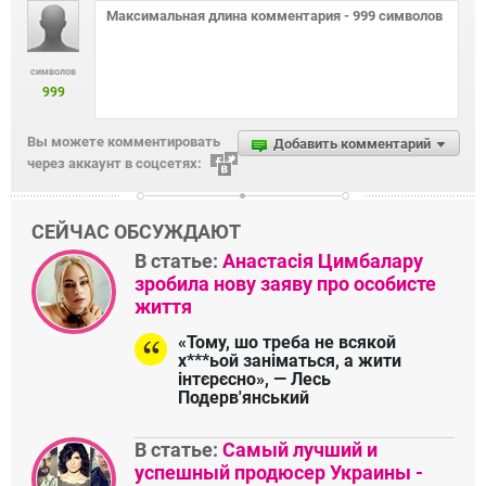
символов
999
Вы можете комментировать
Добавить комментарий
через аккаунт в соцсетях:
СЕЙЧАС ОБСУЖДАЮТ
В статье:
Анастасія Цимбалару
зробила нову заяву про особисте
життя
«Тому, шо треба не всякой
х***ьой заніматься, а жити
інтєрєсно», — Лесь
Подерв'янський
В статье:
Самый лучший и
успешный продюсер Украины -