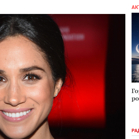
АК
Го
ро
РА