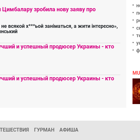
н
я Цимбалару зробила нову заяву про
п
р
 не всякой х***ьой заніматься, а жити інтєрєсно»,
с
янський
т
у
чший и успешный продюсер Украины - кто
ф
MU
чший и успешный продюсер Украины - кто
ТЕШЕСТВИЯ
ГУРМАН
АФИША