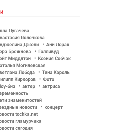
ГИ
лла Пугачева
настасия Волочкова
нджелина Джоли
Ани Лорак
ера Брежнева
Голливуд
ейт Миддлтон
Ксения Собчак
аталья Могилевская
ветлана Лобода
Тина Кароль
илипп Киркоров
Фото
оу-биз
актер
актриса
еременность
ети знаменитостей
вездные новости
концерт
овости tochka.net
овости гламурчика
овости сегодня