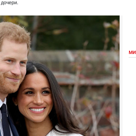
 дочери.
МИ