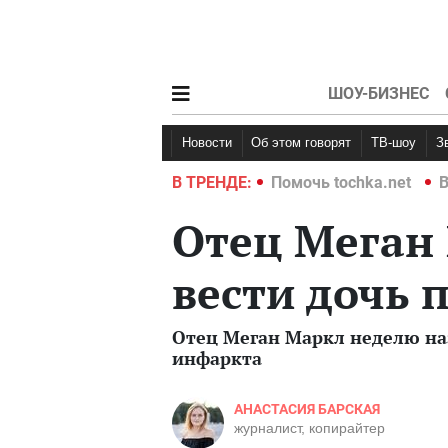
ШОУ-БИЗНЕС
Новости
Об этом говорят
ТВ-шоу
hka.net
Война в Украине 2022
В ТРЕНДЕ:
Помочь tochka.net
В
Отец Меган 
вести дочь 
Отец Меган Маркл неделю на
инфаркта
АНАСТАСИЯ БАРСКАЯ
журналист, копирайтер