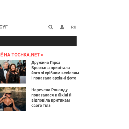
СУГ
RU
аине 2022
Ё НА TOCHKA.NET
Дружина Пірса
Броснана привітала
його зі срібним весіллям
і показала архівні фото
Наречена Роналду
показалася в бікіні й
відповіла критикам
свого тіла