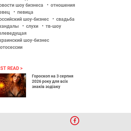
овости шоу бизнеса
отношения
евец
певица
оссийский шоу-бизнес
свадьба
кандалы
слухи
тв-шоу
елеведущая
краинский шоу-бизнес
отосессии
ST READ
Гороскоп на 3 серпня
2026 року для всіх
знаків зодіаку