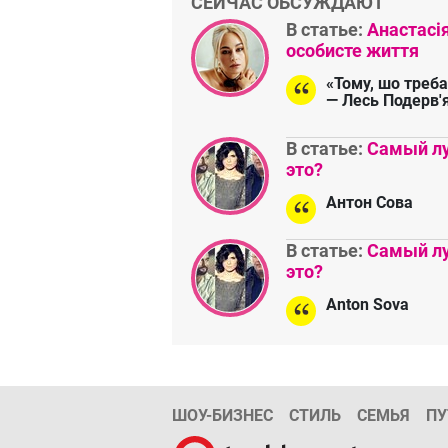
СЕЙЧАС ОБСУЖДАЮТ
В статье:
Анастасі
особисте життя
«Тому, шо треба
— Лесь Подерв'
В статье:
Самый лу
это?
Антон Сова
В статье:
Самый лу
это?
Anton Sova
ШОУ-БИЗНЕС
СТИЛЬ
СЕМЬЯ
ПУ