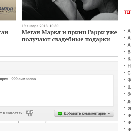
ТЕ
19 января 2018, 10:30
ган
А
Меган Маркл и принц Гарри уже
А
получают свадебные подарки
А
В
К
Н
С
Ф
Ш
б
д
з
 в соцсетях:
Добавить комментарий
н
н
н