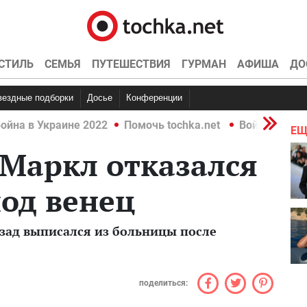
СТИЛЬ
СЕМЬЯ
ПУТЕШЕСТВИЯ
ГУРМАН
АФИША
ДО
Звездные подборки
Досье
Конференции
ойна в Украине 2022
Помочь tochka.net
Война в Укр
ЕЩ
Маркл отказался
под венец
зад выписался из больницы после
поделиться: