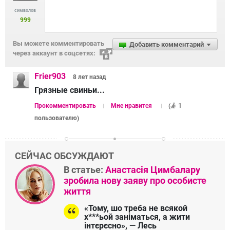
символов
999
Вы можете комментировать
Добавить комментарий
через аккаунт в соцсетях:
Frier903
8 лет
назад
Грязные свиньи...
Прокомментировать
Мне нравится
(
1
пользователю
)
СЕЙЧАС ОБСУЖДАЮТ
В статье:
Анастасія Цимбалару
зробила нову заяву про особисте
життя
«Тому, шо треба не всякой
х***ьой заніматься, а жити
інтєрєсно», — Лесь