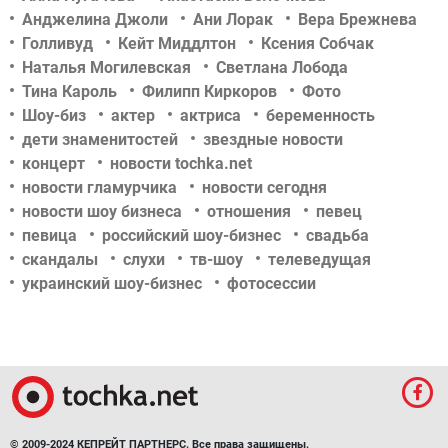
Анджелина Джоли
Ани Лорак
Вера Брежнева
Голливуд
Кейт Миддлтон
Ксения Собчак
Наталья Могилевская
Светлана Лобода
Тина Кароль
Филипп Киркоров
Фото
Шоу-биз
актер
актриса
беременность
дети знаменитостей
звездные новости
концерт
новости tochka.net
новости гламурчика
новости сегодня
новости шоу бизнеса
отношения
певец
певица
российский шоу-бизнес
свадьба
скандалы
слухи
тв-шоу
телеведущая
украинский шоу-бизнес
фотосессии
© 2009-2024 КЕПРЕЙТ ПАРТНЕРС. Все права защищены.