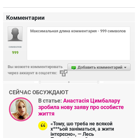
Комментарии
символов
999
Вы можете комментировать
Добавить комментарий
через аккаунт в соцсетях:
СЕЙЧАС ОБСУЖДАЮТ
В статье:
Анастасія Цимбалару
зробила нову заяву про особисте
життя
«Тому, шо треба не всякой
х***ьой заніматься, а жити
інтєрєсно», — Лесь