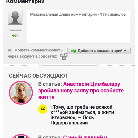
Комментарии
символов
999
Вы можете комментировать
Добавить комментарий
через аккаунт в соцсетях:
СЕЙЧАС ОБСУЖДАЮТ
В статье:
Анастасія Цимбалару
зробила нову заяву про особисте
життя
«Тому, шо треба не всякой
х***ьой заніматься, а жити
інтєрєсно», — Лесь
Подерв'янський
В статье:
Самый лучший и