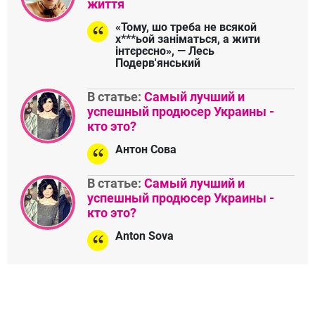
життя
«Тому, шо треба не всякой
х***ьой заніматься, а жити
інтєрєсно», — Лесь
Подерв'янський
В статье:
Самый лучший и
успешный продюсер Украины -
кто это?
Антон Сова
В статье:
Самый лучший и
успешный продюсер Украины -
кто это?
Anton Sova