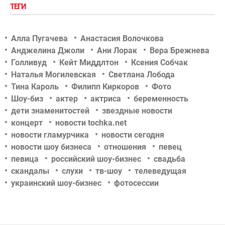
ТЕГИ
Алла Пугачева
Анастасия Волочкова
Анджелина Джоли
Ани Лорак
Вера Брежнева
Голливуд
Кейт Миддлтон
Ксения Собчак
Наталья Могилевская
Светлана Лобода
Тина Кароль
Филипп Киркоров
Фото
Шоу-биз
актер
актриса
беременность
дети знаменитостей
звездные новости
концерт
новости tochka.net
новости гламурчика
новости сегодня
новости шоу бизнеса
отношения
певец
певица
российский шоу-бизнес
свадьба
скандалы
слухи
тв-шоу
телеведущая
украинский шоу-бизнес
фотосессии