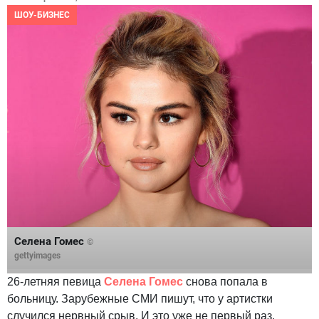
ШОУ-БИЗНЕС
Селена Гомес
©
gettyimages
26-летняя певица
Селена Гомес
снова попала в
больницу. Зарубежные СМИ пишут, что у артистки
случился нервный срыв. И это уже не первый раз.