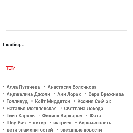
Loading...
ТЕГИ
Алла Пугачева
Анастасия Волочкова
Анджелина Джоли
Ани Лорак
Вера Брежнева
Голливуд
Кейт Миддлтон
Ксения Собчак
Наталья Могилевская
Светлана Лобода
Тина Кароль
Филипп Киркоров
Фото
Шоу-биз
актер
актриса
беременность
дети знаменитостей
звездные новости