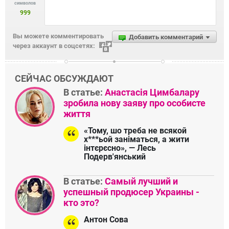
символов
999
Вы можете комментировать
Добавить комментарий
через аккаунт в соцсетях:
СЕЙЧАС ОБСУЖДАЮТ
В статье:
Анастасія Цимбалару
зробила нову заяву про особисте
життя
«Тому, шо треба не всякой
х***ьой заніматься, а жити
інтєрєсно», — Лесь
Подерв'янський
В статье:
Самый лучший и
успешный продюсер Украины -
кто это?
Антон Сова