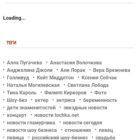
Loading...
ТЕГИ
Алла Пугачева
Анастасия Волочкова
Анджелина Джоли
Ани Лорак
Вера Брежнева
Голливуд
Кейт Миддлтон
Ксения Собчак
Наталья Могилевская
Светлана Лобода
Тина Кароль
Филипп Киркоров
Фото
Шоу-биз
актер
актриса
беременность
дети знаменитостей
звездные новости
концерт
новости tochka.net
новости гламурчика
новости сегодня
новости шоу бизнеса
отношения
певец
певица
российский шоу-бизнес
свадьба