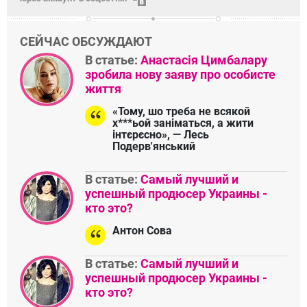
СЕЙЧАС ОБСУЖДАЮТ
В статье:
Анастасія Цимбалару
зробила нову заяву про особисте
життя
«Тому, шо треба не всякой
х***ьой заніматься, а жити
інтєрєсно», — Лесь
Подерв'янський
В статье:
Самый лучший и
успешный продюсер Украины -
кто это?
Антон Сова
В статье:
Самый лучший и
успешный продюсер Украины -
кто это?