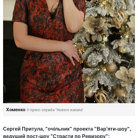
Хоменко
© пресс-служба "Нового канала"
Сергей Притула, "очільник" проекта "Вар’яти-шоу",
ведущий пост-шоу "Страсти по Ревизору":