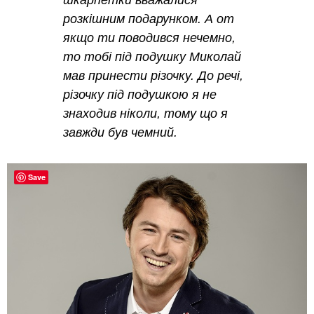
шкарпетки вважалися
розкішним подарунком. А от
якщо ти поводився нечемно,
то тобі під подушку Миколай
мав принести різочку. До речі,
різочку під подушкою я не
знаходив ніколи, тому що я
завжди був чемний.
Save