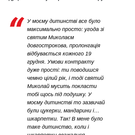
У моєму дитинстві все було
максимально просто: угода зі
святим Миколаєм
довгострокова, пролонгація
відбувається кожного 19
грудня. Умови контракту
дуже прості: ти поводишся
чемно цілий рік, і тоді святий
Миколай мусить покласти
тобі щось під подушку. У
моєму дитинстві то зазвичай
були цукерки, мандарини і…
шкарпетки. Так! В мене було
таке дитинство, коли і