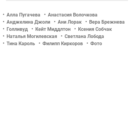
Алла Пугачева
Анастасия Волочкова
Анджелина Джоли
Ани Лорак
Вера Брежнева
Голливуд
Кейт Миддлтон
Ксения Собчак
Наталья Могилевская
Светлана Лобода
Тина Кароль
Филипп Киркоров
Фото
Шоу-биз
актер
актриса
беременность
дети знаменитостей
звездные новости
концерт
новости tochka.net
новости гламурчика
новости сегодня
новости шоу бизнеса
отношения
певец
певица
российский шоу-бизнес
свадьба
скандалы
слухи
тв-шоу
телеведущая
украинский шоу-бизнес
фотосессии