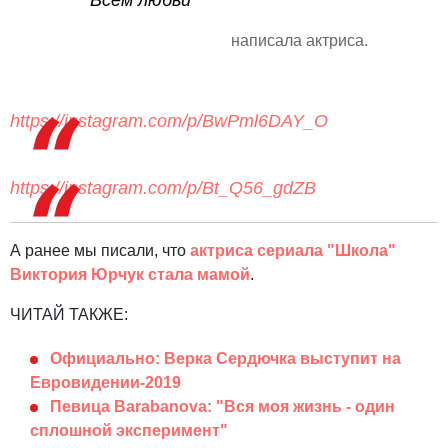
написала актриса.
https://instagram.com/p/BwPml6DAY_O
https://instagram.com/p/Bt_Q56_gdZB
А ранее мы писали, что
актриса сериала "Школа"
Виктория Юрчук стала мамой
.
ЧИТАЙ ТАКЖЕ:
Официально: Верка Сердючка выступит на
Евровидении-2019
Певица Barabanova: "Вся моя жизнь - один
сплошной эксперимент"