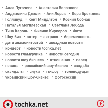
Алла Пугачева
Анастасия Волочкова
Анджелина Джоли
Ани Лорак
Вера Брежнева
Голливуд
Кейт Миддлтон
Ксения Собчак
Наталья Могилевская
Светлана Лобода
Тина Кароль
Филипп Киркоров
Фото
Шоу-биз
актер
актриса
беременность
дети знаменитостей
звездные новости
концерт
новости tochka.net
новости гламурчика
новости сегодня
новости шоу бизнеса
отношения
певец
певица
российский шоу-бизнес
свадьба
скандалы
слухи
тв-шоу
телеведущая
украинский шоу-бизнес
фотосессии