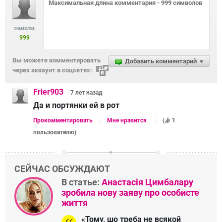
символов
999
Вы можете комментировать
Добавить комментарий
через аккаунт в соцсетях:
Frier903
7 лет
назад
Да и портянки ей в рот
Прокомментировать
Мне нравится
(
1
пользователю
)
СЕЙЧАС ОБСУЖДАЮТ
В статье:
Анастасія Цимбалару
зробила нову заяву про особисте
життя
«Тому, шо треба не всякой