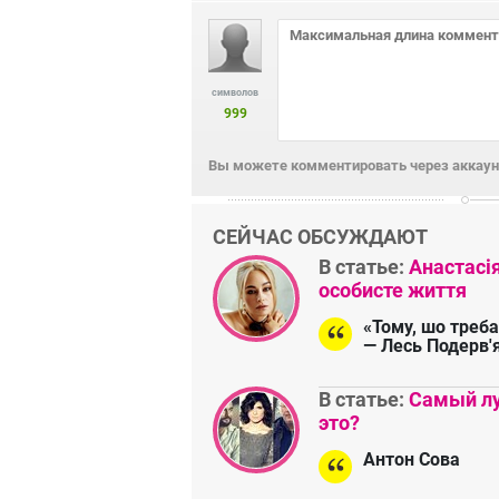
символов
999
Вы можете комментировать через аккаунт
СЕЙЧАС ОБСУЖДАЮТ
В статье:
Анастасі
особисте життя
«Тому, шо треба
— Лесь Подерв'
В статье:
Самый лу
это?
Антон Сова