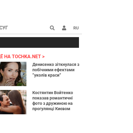
СУГ
RU
аине 2022
Ё НА TOCHKA.NET
Денисенко зіткнулася з
побічними ефектами
”уколів краси”
Костянтин Войтенко
показав романтичні
фото з дружиною на
прогулянці Києвом