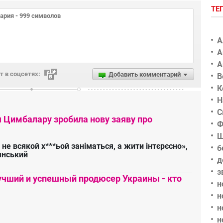
ТЕ
А
А
А
 в соцсетях:
Добавить комментарий
В
К
Н
С
я Цимбалару зробила нову заяву про
Ф
Ш
 не всякой х***ьой заніматься, а жити інтєрєсно»,
б
янський
д
з
чший и успешный продюсер Украины - кто
н
н
н
н