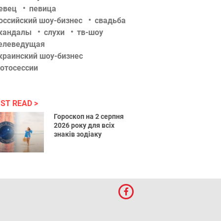
евец
певица
оссийский шоу-бизнес
свадьба
кандалы
слухи
тв-шоу
елеведущая
краинский шоу-бизнес
отосессии
ST READ
Гороскоп на 2 серпня
2026 року для всіх
знаків зодіаку