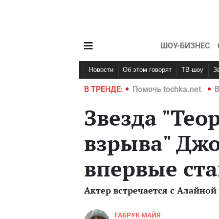
ШОУ-БИЗНЕС
Новости
Об этом говорят
ТВ-шоу
hka.net
Война в Украине 2022
В ТРЕНДЕ:
Помочь tochka.net
В
Звезда "Тео
взрыва" Дж
впервые ста
Актер встречается с Алайной 
ГАБРУК МАЙЯ