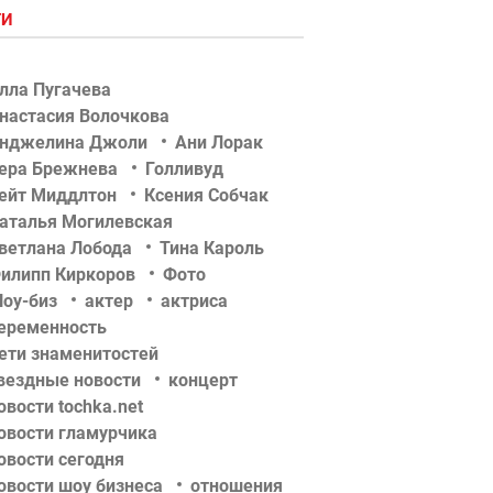
ГИ
лла Пугачева
настасия Волочкова
нджелина Джоли
Ани Лорак
ера Брежнева
Голливуд
ейт Миддлтон
Ксения Собчак
аталья Могилевская
ветлана Лобода
Тина Кароль
илипп Киркоров
Фото
оу-биз
актер
актриса
еременность
ети знаменитостей
вездные новости
концерт
овости tochka.net
овости гламурчика
овости сегодня
овости шоу бизнеса
отношения