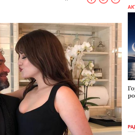
АК
Го
ро
РА