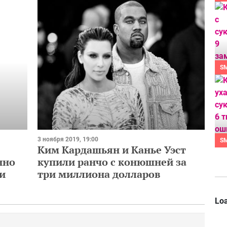
S
3 ноября 2019, 19:00
S
Ким Кардашьян и Канье Уэст
купили ранчо с конюшней за
нно
три миллиона долларов
ди
Loa