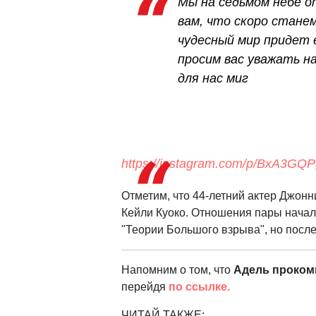
Мы на седьмом небе о
вам, что скоро стане
чудесный мир придет 
просим вас уважать н
для нас миг
https://instagram.com/p/BxA3GQ
Отметим, что 44-летний актер Джонн
Кейли Куоко. Отношения пары начали
"Теории Большого взрыва", но после
Напомним о том, что
Адель проком
перейдя
по ссылке.
ЧИТАЙ ТАКЖЕ: