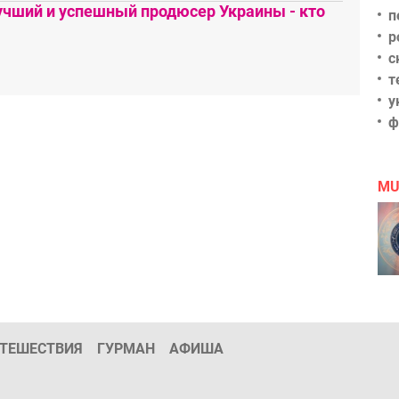
чший и успешный продюсер Украины - кто
п
р
с
т
у
ф
MU
ТЕШЕСТВИЯ
ГУРМАН
АФИША