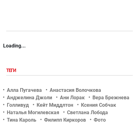
Loading...
ТЕГИ
Алла Пугачева
Анастасия Волочкова
Анджелина Джоли
Ани Лорак
Вера Брежнева
Голливуд
Кейт Миддлтон
Ксения Собчак
Наталья Могилевская
Светлана Лобода
Тина Кароль
Филипп Киркоров
Фото
Шоу-биз
актер
актриса
беременность
дети знаменитостей
звездные новости