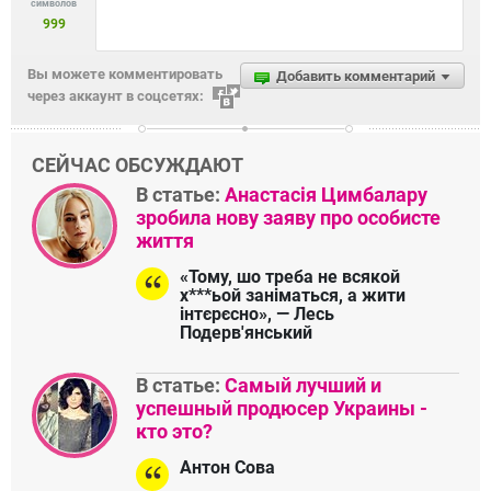
символов
999
Вы можете комментировать
Добавить комментарий
через аккаунт в соцсетях:
СЕЙЧАС ОБСУЖДАЮТ
В статье:
Анастасія Цимбалару
зробила нову заяву про особисте
життя
«Тому, шо треба не всякой
х***ьой заніматься, а жити
інтєрєсно», — Лесь
Подерв'янський
В статье:
Самый лучший и
успешный продюсер Украины -
кто это?
Антон Сова