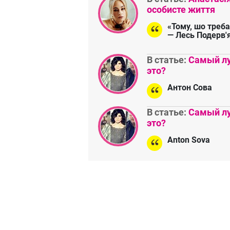
особисте життя
«Тому, шо треба
— Лесь Подерв'
В статье:
Самый лу
это?
Антон Сова
В статье:
Самый лу
это?
Anton Sova