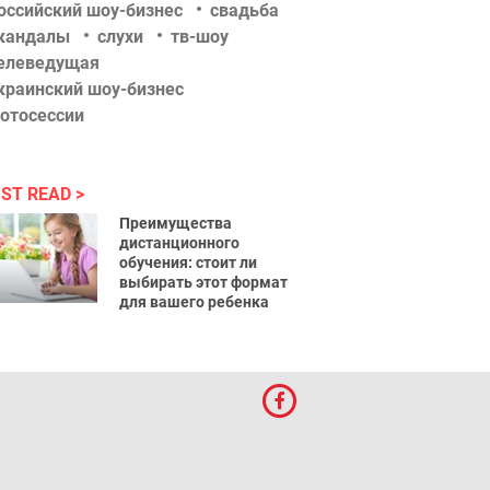
оссийский шоу-бизнес
свадьба
кандалы
слухи
тв-шоу
елеведущая
краинский шоу-бизнес
отосессии
ST READ
Преимущества
дистанционного
обучения: стоит ли
выбирать этот формат
для вашего ребенка