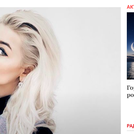
АК
Го
ро
РА