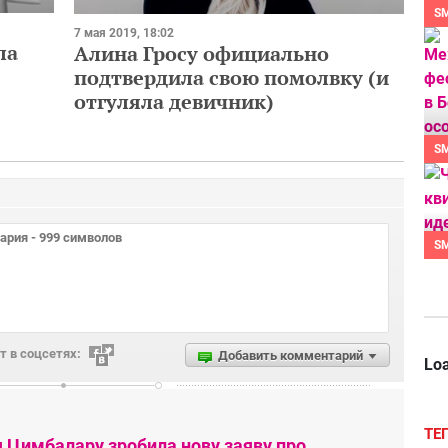
S
7 мая 2019, 18:02
ла
Алина Гросу официально
подтвердила свою помолвку (и
отгуляла девичник)
S
S
 в соцсетях:
Добавить комментарий
Loa
ТЕ
я Цимбалару зробила нову заяву про