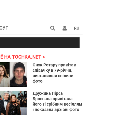
СУГ
RU
аине 2022
Ё НА TOCHKA.NET
Онук Ротару привітав
співачку в 79-річчя,
виставивши спільне
фото
Дружина Пірса
Броснана привітала
його зі срібним весіллям
і показала архівні фото