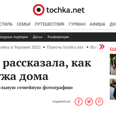
СТИЛЬ
СЕМЬЯ
ПУТЕШЕСТВИЯ
ГУРМАН
АФИША
ДО
Звездные подборки
Досье
Конференции
ойна в Украине 2022
Помочь tochka.net
Война в Укр
ЕЩ
 рассказала, как
ужа дома
тельную семейную фотографию
поделиться: