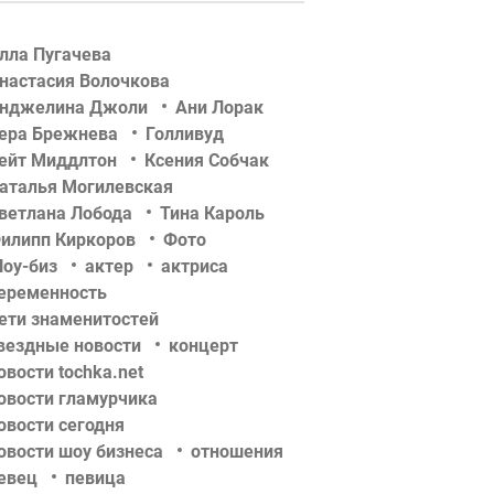
лла Пугачева
настасия Волочкова
нджелина Джоли
Ани Лорак
ера Брежнева
Голливуд
ейт Миддлтон
Ксения Собчак
аталья Могилевская
ветлана Лобода
Тина Кароль
илипп Киркоров
Фото
оу-биз
актер
актриса
еременность
ети знаменитостей
вездные новости
концерт
овости tochka.net
овости гламурчика
овости сегодня
овости шоу бизнеса
отношения
евец
певица