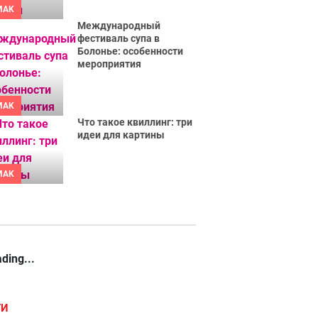
MAK
Международный
фестиваль супа в
Болонье: особенности
мероприятия
MAK
Что такое квиллинг: три
идеи для картины
MAK
ding...
ГИ