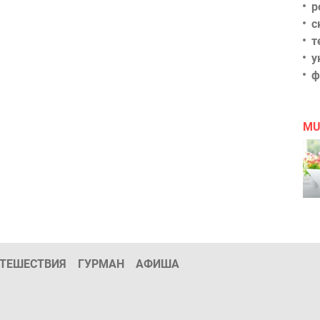
р
с
т
у
ф
MU
ТЕШЕСТВИЯ
ГУРМАН
АФИША