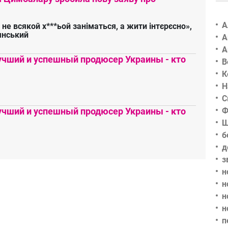
А
 не всякой х***ьой заніматься, а жити інтєрєсно»,
янський
А
А
чший и успешный продюсер Украины - кто
В
К
Н
С
чший и успешный продюсер Украины - кто
Ф
Ш
б
д
з
н
н
н
н
п