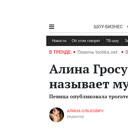
ШОУ-БИЗНЕС
Новости
Об этом говорят
ТВ-шоу
hka.net
Война в Украине 2022
В ТРЕНДЕ:
Помочь tochka.net
В
Алина Гросу
называет м
Певица опубликовала трога
АЛИНА ОЛЬХОВИЧ
редактор