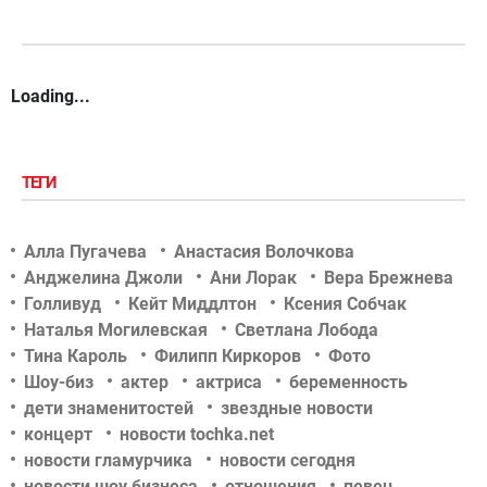
Loading...
ТЕГИ
Алла Пугачева
Анастасия Волочкова
Анджелина Джоли
Ани Лорак
Вера Брежнева
Голливуд
Кейт Миддлтон
Ксения Собчак
Наталья Могилевская
Светлана Лобода
Тина Кароль
Филипп Киркоров
Фото
Шоу-биз
актер
актриса
беременность
дети знаменитостей
звездные новости
концерт
новости tochka.net
новости гламурчика
новости сегодня
новости шоу бизнеса
отношения
певец