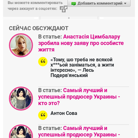
Вы можете комментировать
Добавить комментарий
через аккаунт в соцсетях:
СЕЙЧАС ОБСУЖДАЮТ
В статье:
Анастасія Цимбалару
зробила нову заяву про особисте
життя
«Тому, шо треба не всякой
х***ьой заніматься, а жити
інтєрєсно», — Лесь
Подерв'янський
В статье:
Самый лучший и
успешный продюсер Украины -
кто это?
Антон Сова
В статье:
Самый лучший и
успешный продюсер Украины -