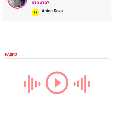
кто это?
Anton Sova
РАДИО