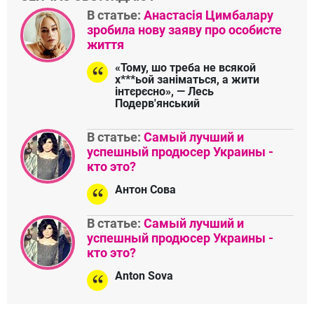
В статье:
Анастасія Цимбалару
зробила нову заяву про особисте
життя
«Тому, шо треба не всякой
х***ьой заніматься, а жити
інтєрєсно», — Лесь
Подерв'янський
В статье:
Самый лучший и
успешный продюсер Украины -
кто это?
Антон Сова
В статье:
Самый лучший и
успешный продюсер Украины -
кто это?
Anton Sova