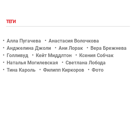
ТЕГИ
Алла Пугачева
Анастасия Волочкова
Анджелина Джоли
Ани Лорак
Вера Брежнева
Голливуд
Кейт Миддлтон
Ксения Собчак
Наталья Могилевская
Светлана Лобода
Тина Кароль
Филипп Киркоров
Фото
Шоу-биз
актер
актриса
беременность
дети знаменитостей
звездные новости
концерт
новости tochka.net
новости гламурчика
новости сегодня
новости шоу бизнеса
отношения
певец
певица
российский шоу-бизнес
свадьба
скандалы
слухи
тв-шоу
телеведущая
украинский шоу-бизнес
фотосессии