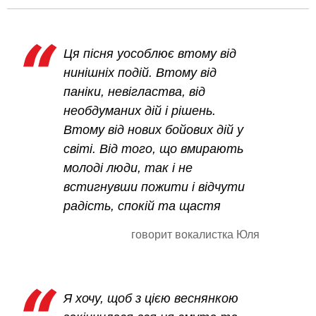
Ця пісня уособлює втому від
нинішніх подій. Втому від
паніки, невігластва, від
необдуманих дій і рішень.
Втому від нових бойових дій у
світі. Від того, що вмирають
молоді люди, так і не
встигнувши пожити і відчути
радість, спокій та щастя
говорит вокалистка Юля
Я хочу, щоб з цією веснянкою