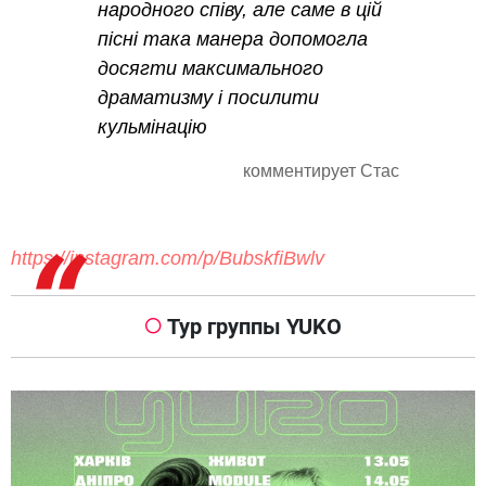
народного співу, але саме в цій
пісні така манера допомогла
досягти максимального
драматизму і посилити
кульмінацію
комментирует Стас
https://instagram.com/p/BubskfiBwlv
Тур группы YUKO