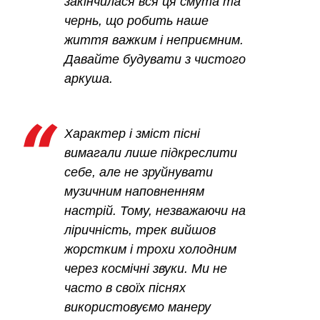
закінчилася вся ця смута та
чернь, що робить наше
життя важким і неприємним.
Давайте будувати з чистого
аркуша.
Характер і зміст пісні
вимагали лише підкреслити
себе, але не зруйнувати
музичним наповненням
настрій. Тому, незважаючи на
ліричність, трек вийшов
жорстким і трохи холодним
через космічні звуки. Ми не
часто в своїх піснях
використовуємо манеру