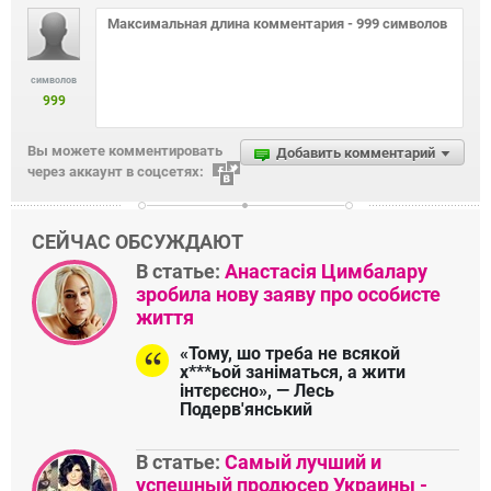
символов
999
Вы можете комментировать
Добавить комментарий
через аккаунт в соцсетях:
СЕЙЧАС ОБСУЖДАЮТ
В статье:
Анастасія Цимбалару
зробила нову заяву про особисте
життя
«Тому, шо треба не всякой
х***ьой заніматься, а жити
інтєрєсно», — Лесь
Подерв'янський
В статье:
Самый лучший и
успешный продюсер Украины -