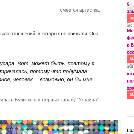
смеется артистка.
S
было отношений, в которых ее обижали. Она
S
усара. Вот, может быть, поэтому я
встречалась, потому что подумала
рное, человек… возможно, он бы мне
S
илась Булитко в интервью каналу "Украина".
Loa