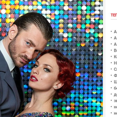
ТЕ
А
А
А
В
К
Н
С
Ф
Ш
б
д
з
н
н