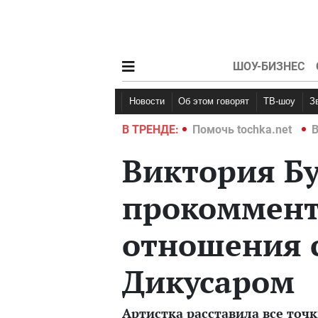
ШОУ-БИЗНЕС
Новости
Об этом говорят
ТВ-шоу
hka.net
Война в Украине 2022
В ТРЕНДЕ:
Помочь tochka.net
В
Виктория Б
прокоммент
отношения 
Дикусаром
Артистка расставила все точк