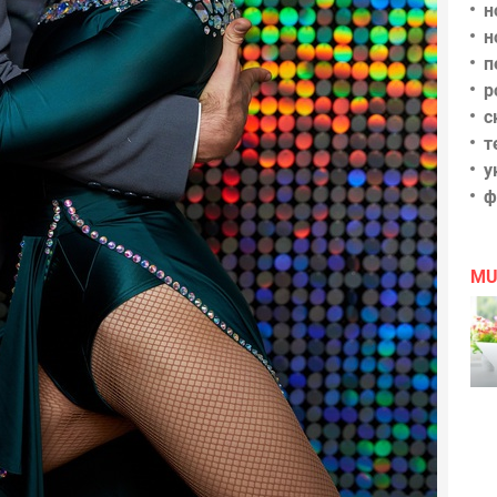
н
н
п
р
с
т
у
ф
MU