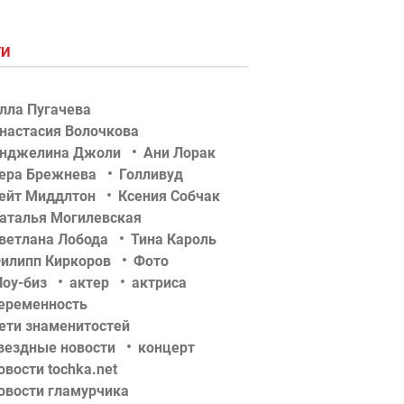
ГИ
лла Пугачева
настасия Волочкова
нджелина Джоли
Ани Лорак
ера Брежнева
Голливуд
ейт Миддлтон
Ксения Собчак
аталья Могилевская
ветлана Лобода
Тина Кароль
илипп Киркоров
Фото
оу-биз
актер
актриса
еременность
ети знаменитостей
вездные новости
концерт
овости tochka.net
овости гламурчика