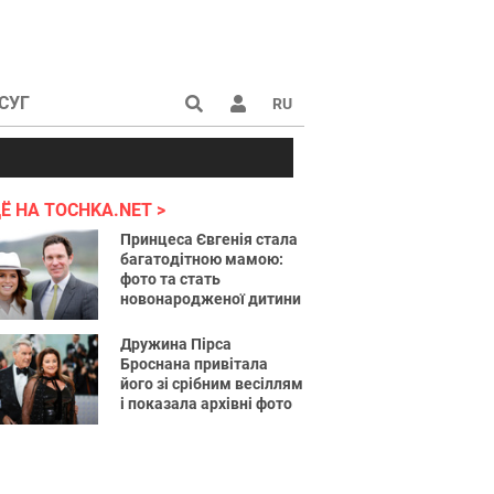
СУГ
RU
аине 2022
Ё НА TOCHKA.NET
Принцеса Євгенія стала
багатодітною мамою:
фото та стать
новонародженої дитини
Дружина Пірса
Броснана привітала
його зі срібним весіллям
і показала архівні фото