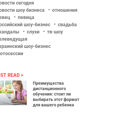
овости сегодня
овости шоу бизнеса
отношения
евец
певица
оссийский шоу-бизнес
свадьба
кандалы
слухи
тв-шоу
елеведущая
краинский шоу-бизнес
отосессии
ST READ
Преимущества
дистанционного
обучения: стоит ли
выбирать этот формат
для вашего ребенка