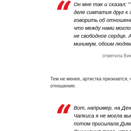
Он мне так и сказал: 
деле симпатия друг к 
говорить об отношени
что между нами могло
не свободное сердце. А
минимум, обоим людям
отметила Вик
Тем не менее, артистка признается, 
отношения.
Вот, например, на Де
Чапкиса я не могла в
потом присылала Димк