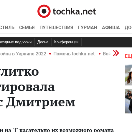
СТИЛЬ
СЕМЬЯ
ПУТЕШЕСТВИЯ
ГУРМАН
АФИША
ДО
Звездные подборки
Досье
Конференции
ойна в Украине 2022
Помочь tochka.net
Война в Укр
ЕЩ
улитко
ировала
с Дмитрием
и на "і" касательно их возможного романа