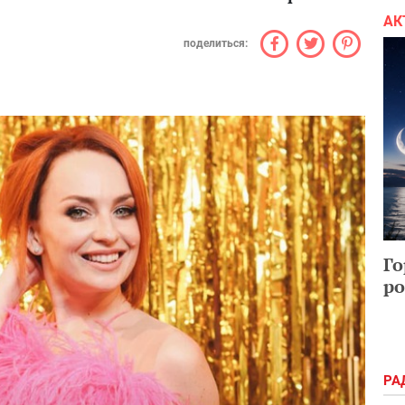
АК
поделиться:
Го
ро
РА