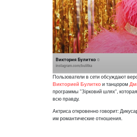
Виктория Булитко
©
instagram.com/bulitka
Пользователи в сети обсуждают вер
Викторией Булитко
и танцором
Дм
программы "Зірковий шлях", которая
всю правду.
Актриса откровенно говорит: Дикуса
им романтические отношения.