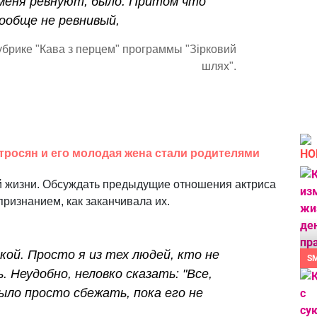
меня ревнуют, было. Притом что
вообще не ревнивый,
убрике "Кава з перцем" программы "Зірковий
шлях".
НО
тросян и его молодая жена стали родителями
й жизни. Обсуждать предыдущие отношения актриса
 признанием, как заканчивала их.
мкой. Просто я из тех людей, кто не
S
 Неудобно, неловко сказать: "Все,
ыло просто сбежать, пока его не