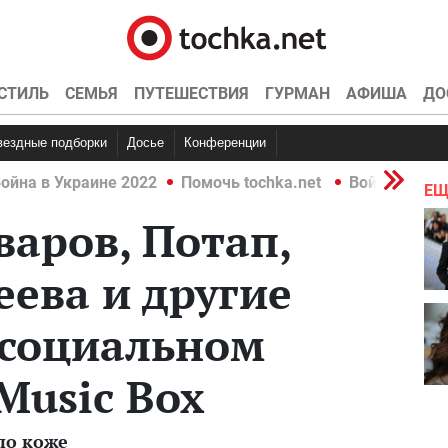
СТИЛЬ
СЕМЬЯ
ПУТЕШЕСТВИЯ
ГУРМАН
АФИША
ДО
Звездные подборки
Досье
Конференции
ойна в Украине 2022
Помочь tochka.net
Война в Укр
ЕЩ
аров, Потап,
ева и другие
 социальном
Music Box
по коже