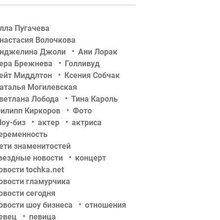
лла Пугачева
настасия Волочкова
нджелина Джоли
Ани Лорак
ера Брежнева
Голливуд
ейт Миддлтон
Ксения Собчак
аталья Могилевская
ветлана Лобода
Тина Кароль
илипп Киркоров
Фото
оу-биз
актер
актриса
еременность
ети знаменитостей
вездные новости
концерт
овости tochka.net
овости гламурчика
овости сегодня
овости шоу бизнеса
отношения
евец
певица