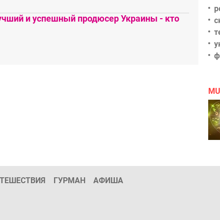
р
чший и успешный продюсер Украины - кто
с
т
у
ф
MU
ТЕШЕСТВИЯ
ГУРМАН
АФИША