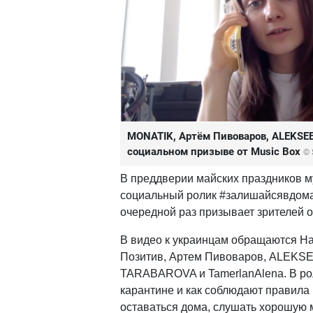
MONATIK, Артём Пивоваров, ALEKSEEV
социальном призыве от Music Box
© 
В преддверии майских праздников м
социальный ролик #залишайсявдома,
очередной раз призывает зрителей о
В видео к украинцам обращаются Н
Позитив, Артем Пивоваров, ALEKSEEV
TARABAROVA и TamerlanAlena. В рол
карантине и как соблюдают правила 
оставаться дома, слушать хорошую 