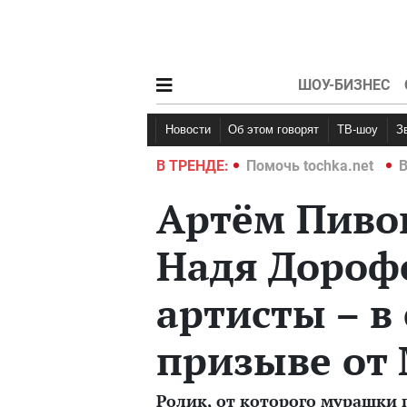
ШОУ-БИЗНЕС
Новости
Об этом говорят
ТВ-шоу
hka.net
Война в Украине 2022
В ТРЕНДЕ:
Помочь tochka.net
В
Артём Пивов
Надя Дорофе
артисты – в
призыве от 
Ролик, от которого мурашки 