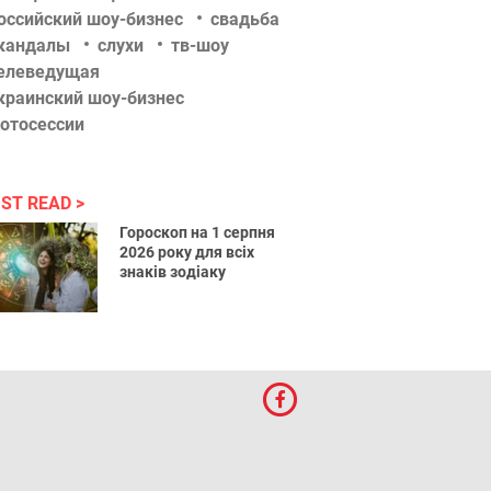
оссийский шоу-бизнес
свадьба
кандалы
слухи
тв-шоу
елеведущая
краинский шоу-бизнес
отосессии
ST READ
Гороскоп на 1 серпня
2026 року для всіх
знаків зодіаку