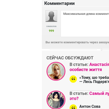
Комментарии
символов
999
Вы можете комментировать через аккаунт
СЕЙЧАС ОБСУЖДАЮТ
В статье:
Анастасі
особисте життя
«Тому, шо треба
— Лесь Подерв'
В статье:
Самый лу
это?
Антон Сова