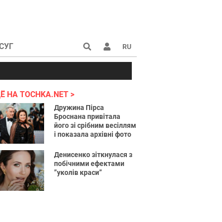
СУГ
RU
аине 2022
Ё НА TOCHKA.NET
Дружина Пірса
Броснана привітала
його зі срібним весіллям
і показала архівні фото
Денисенко зіткнулася з
побічними ефектами
”уколів краси”