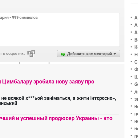
А
А
А
В
К
 в соцсетях:
Добавить комментарий
Н
С
Ф
Ш
я Цимбалару зробила нову заяву про
б
д
 не всякой х***ьой заніматься, а жити інтєрєсно»,
з
янський
н
н
чший и успешный продюсер Украины - кто
н
н
п