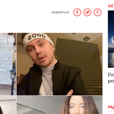
АК
поделиться:
Го
ро
РА