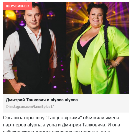
ШОУ-БИЗНЕС
Дмитрий Танкович и alyona alyona
© instagram.com/tanci1plus1/
Организаторы шоу "Танці з зірками" объявили имена
партнеров alyona alyona и Дмитрия Танковича. И она
взбудоражила многих поклонников проекта, ведь