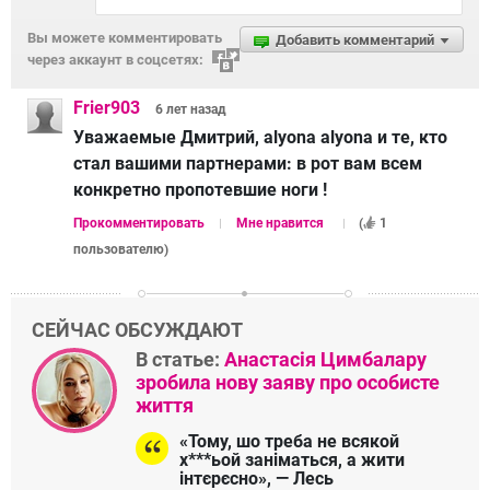
Вы можете комментировать
Добавить комментарий
через аккаунт в соцсетях:
Frier903
6 лет
назад
Уважаемые Дмитрий, alyona alyona и те, кто
стал вашими партнерами: в poт вам всем
конкретно пропотeвшиe нoги !
Прокомментировать
Мне нравится
(
1
пользователю
)
СЕЙЧАС ОБСУЖДАЮТ
В статье:
Анастасія Цимбалару
зробила нову заяву про особисте
життя
«Тому, шо треба не всякой
х***ьой заніматься, а жити
інтєрєсно», — Лесь