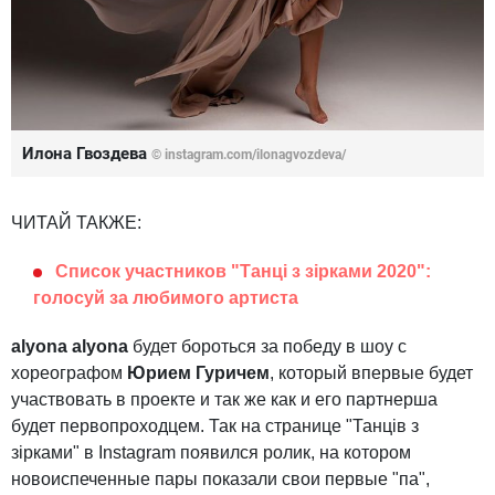
Илона Гвоздева
© instagram.com/ilonagvozdeva/
ЧИТАЙ ТАКЖЕ:
Список участников "Танці з зірками 2020":
голосуй за любимого артиста
alyona alyona
будет бороться за победу в шоу с
хореографом
Юрием Гуричем
, который впервые будет
участвовать в проекте и так же как и его партнерша
будет первопроходцем. Так на странице "Танців з
зірками" в Instagram появился ролик, на котором
новоиспеченные пары показали свои первые "па",