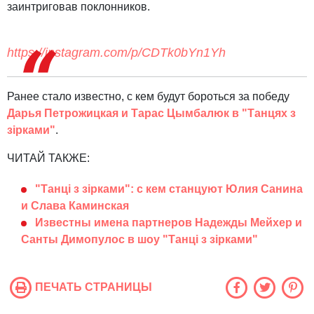
заинтриговав поклонников.
https://instagram.com/p/CDTk0bYn1Yh
Ранее стало известно, с кем будут бороться за победу
Дарья Петрожицкая и Тарас Цымбалюк в "Танцях з
зірками"
.
ЧИТАЙ ТАКЖЕ:
"Танці з зірками": с кем станцуют Юлия Санина
и Слава Каминская
Известны имена партнеров Надежды Мейхер и
Санты Димопулос в шоу "Танці з зірками"
ПЕЧАТЬ СТРАНИЦЫ