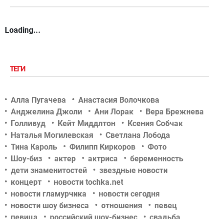
Loading...
ТЕГИ
Алла Пугачева
Анастасия Волочкова
Анджелина Джоли
Ани Лорак
Вера Брежнева
Голливуд
Кейт Миддлтон
Ксения Собчак
Наталья Могилевская
Светлана Лобода
Тина Кароль
Филипп Киркоров
Фото
Шоу-биз
актер
актриса
беременность
дети знаменитостей
звездные новости
концерт
новости tochka.net
новости гламурчика
новости сегодня
новости шоу бизнеса
отношения
певец
певица
российский шоу-бизнес
свадьба