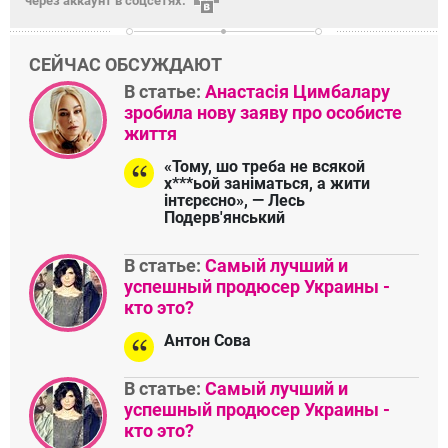
через аккаунт в соцсетях:
СЕЙЧАС ОБСУЖДАЮТ
В статье:
Анастасія Цимбалару
зробила нову заяву про особисте
життя
«Тому, шо треба не всякой
х***ьой заніматься, а жити
інтєрєсно», — Лесь
Подерв'янський
В статье:
Самый лучший и
успешный продюсер Украины -
кто это?
Антон Сова
В статье:
Самый лучший и
успешный продюсер Украины -
кто это?