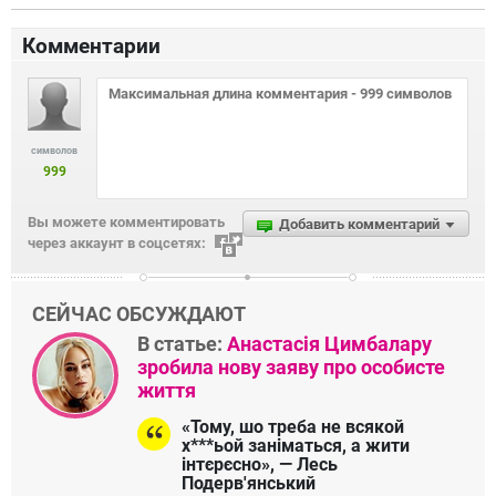
Комментарии
символов
999
Вы можете комментировать
Добавить комментарий
через аккаунт в соцсетях:
СЕЙЧАС ОБСУЖДАЮТ
В статье:
Анастасія Цимбалару
зробила нову заяву про особисте
життя
«Тому, шо треба не всякой
х***ьой заніматься, а жити
інтєрєсно», — Лесь
Подерв'янський