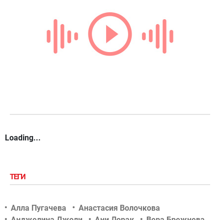
Loading...
ТЕГИ
Алла Пугачева
Анастасия Волочкова
Анджелина Джоли
Ани Лорак
Вера Брежнева