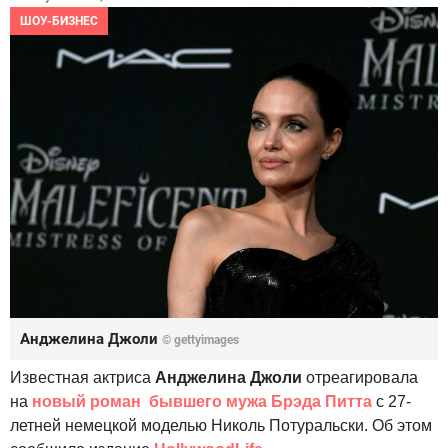
ШОУ-БИЗНЕС
Анджелина Джоли
© gettyimages
Известная актриса
Анджелина Джоли
отреагировала
на
новый роман бывшего мужа Брэда Питта
с 27-
летней немецкой моделью Николь Потуральски. Об этом