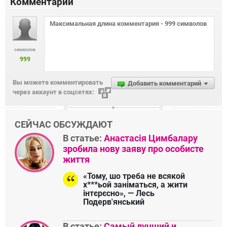
Комментарии
символов
999
Вы можете комментировать
Добавить комментарий
через аккаунт в соцсетях:
СЕЙЧАС ОБСУЖДАЮТ
В статье:
Анастасія Цимбалару
зробила нову заяву про особисте
життя
«Тому, шо треба не всякой
х***ьой заніматься, а жити
інтєрєсно», — Лесь
Подерв'янський
В статье:
Самый лучший и