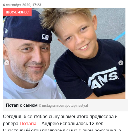
6 сентября 2020, 17:23
ШОУ-БИЗНЕС
Потап с сыном
© instagram.com/potupinastyaf
Сегодня, 6 сентября сыну знаменитого продюсера и
рэпера
Потапа
– Андрею исполнилось 12 лет.
Счастливый отец поздравил сына с днем рождения, а