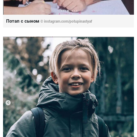
Потап с сыном
© instagram.com/potupinastyaf