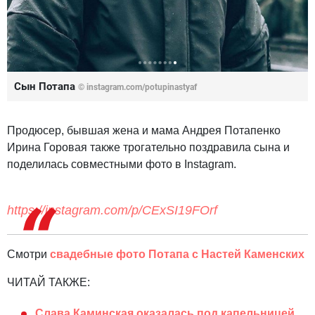
Сын Потапа
© instagram.com/potupinastyaf
Продюсер, бывшая жена и мама Андрея Потапенко
Ирина Горовая также трогательно поздравила сына и
поделилась совместными фото в Instagram.
https://instagram.com/p/CExSI19FOrf
Смотри
свадебные фото Потапа с Настей Каменских
ЧИТАЙ ТАКЖЕ:
Слава Каминская оказалась под капельницей