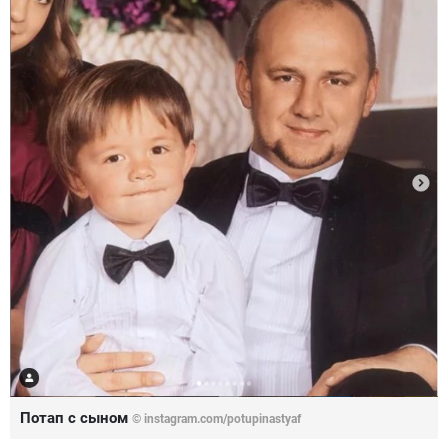
Потап с сыном
© instagram.com/potupinastyaf