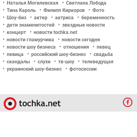
Наталья Могилевская
Светлана Лобода
Тина Кароль
Филипп Киркоров
Фото
Шоу-биз
актер
актриса
беременность
дети знаменитостей
звездные новости
концерт
новости tochka.net
новости гламурчика
новости сегодня
новости шоу бизнеса
отношения
певец
певица
российский шоу-бизнес
свадьба
скандалы
слухи
тв-шоу
телеведущая
украинский шоу-бизнес
фотосессии
© 2009-2024 КЕПРЕЙТ ПАРТНЕРС. Все права защищены.
Все права на материалы, опубликованные на данном ресурсе, принадлежат
КЕПРЕЙТ ПАРТНЕРС.
Какое-либо использование материалов без письменного разрешения
КЕПРЕЙТ ПАРТНЕРС запрещено.