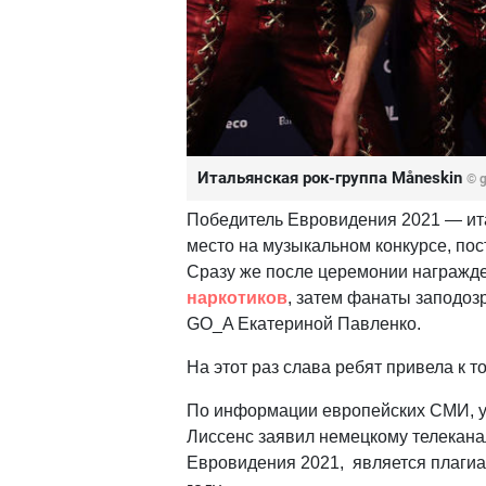
Итальянская рок-группа Måneskin
© g
Победитель Евровидения 2021 — ит
место на музыкальном конкурсе, пос
Сразу же после церемонии награжд
наркотиков
, затем фанаты заподоз
GO_A Екатериной Павленко.
На этот раз слава ребят привела к т
По информации европейских СМИ, уч
Лиссенс заявил немецкому телеканалу
Евровидения 2021, является плагиатом