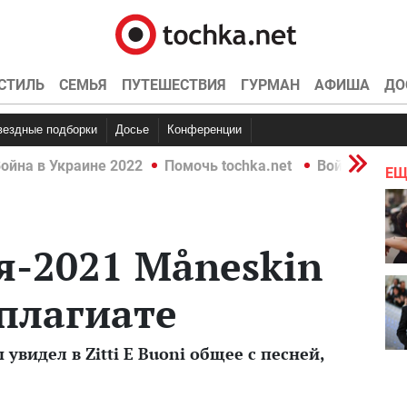
СТИЛЬ
СЕМЬЯ
ПУТЕШЕСТВИЯ
ГУРМАН
АФИША
ДО
Звездные подборки
Досье
Конференции
ойна в Украине 2022
Помочь tochka.net
Война в Укр
ЕЩ
я-2021 Måneskin
плагиате
увидел в Zitti E Buoni общее с песней,