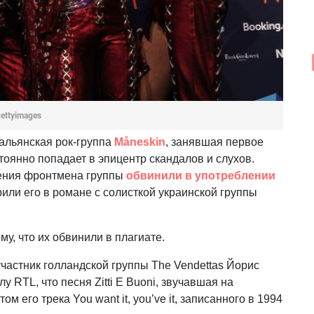
ettyimages
альянская рок-группа
Måneskin
, занявшая первое
тоянно попадает в эпицентр скандалов и слухов.
ения фронтмена группы
обвинили в употреблении
рили его в романе с солисткой украинской группы
ому, что их обвинили в плагиате.
астник голландской группы The Vendettas Йорис
 RTL, что песня Zitti E Buoni, звучавшая на
 его трека You want it, you’ve it, записанного в 1994