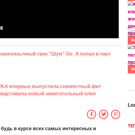
S
раиноязычный трек "Шум" Go_A попал в чарт
S
NUKA впервые выпустила совместный фит
представила новый зажигательный клип
Loa
ТЕ
 будь в курсе всех самых интересных и