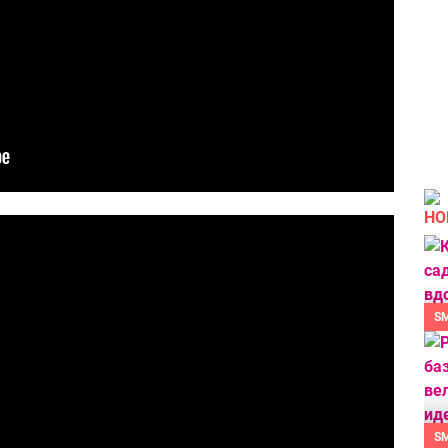
НО
S
S