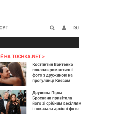
СУГ
RU
аине 2022
Ё НА TOCHKA.NET
Костянтин Войтенко
показав романтичні
фото з дружиною на
прогулянці Києвом
Дружина Пірса
Броснана привітала
його зі срібним весіллям
і показала архівні фото