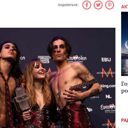
поделиться:
АК
Го
ро
РА