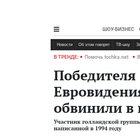
ШОУ-БИЗНЕС
Новости
Об этом говорят
ТВ-шоу
hka.net
Война в Украине 2022
В ТРЕНДЕ:
Помочь tochka.net
В
Победителя
Евровидени
обвинили в 
Участник голландской группы 
написанной в 1994 году