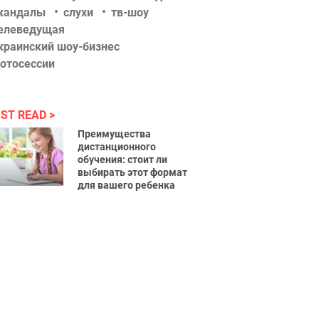
кандалы
слухи
тв-шоу
елеведущая
краинский шоу-бизнес
отосессии
ST READ
Преимущества
дистанционного
обучения: стоит ли
выбирать этот формат
для вашего ребенка