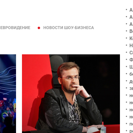
А
А
А
ЕВРОВИДЕНИЕ
НОВОСТИ ШОУ-БИЗНЕСА
В
К
Н
С
Ф
Ш
б
д
з
н
н
н
н
п
р