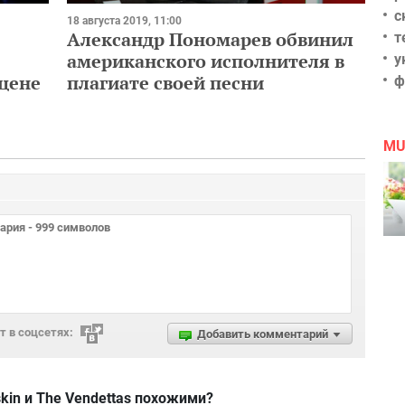
с
18 августа 2019, 11:00
Александр Пономарев обвинил
т
американского исполнителя в
у
сцене
плагиате своей песни
ф
MU
 в соцсетях:
Добавить комментарий
kin и The Vendettas похожими?