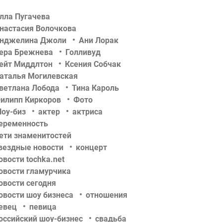
лла Пугачева
настасия Волочкова
нджелина Джоли
Ани Лорак
ера Брежнева
Голливуд
ейт Миддлтон
Ксения Собчак
аталья Могилевская
ветлана Лобода
Тина Кароль
илипп Киркоров
Фото
оу-биз
актер
актриса
еременность
ети знаменитостей
вездные новости
концерт
овости tochka.net
овости гламурчика
овости сегодня
овости шоу бизнеса
отношения
евец
певица
оссийский шоу-бизнес
свадьба