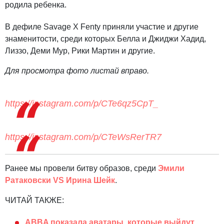
родила ребенка.
В дефиле Savage X Fenty приняли участие и другие
знаменитости, среди которых Белла и Джиджи Хадид,
Лиззо, Деми Мур, Рики Мартин и другие.
Для просмотра фото листай вправо.
https://instagram.com/p/CTe6qz5CpT_
https://instagram.com/p/CTeWsRerTR7
Ранее мы провели битву образов, среди
Эмили
Ратаковски VS Ирина Шейк
.
ЧИТАЙ ТАКЖЕ:
ABBA показала аватары, которые выйдут