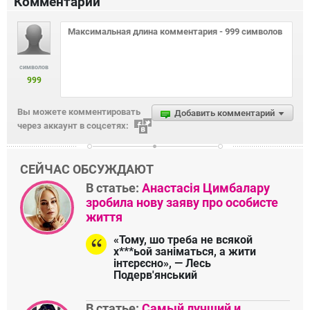
Комментарии
символов
999
Вы можете комментировать
Добавить комментарий
через аккаунт в соцсетях:
СЕЙЧАС ОБСУЖДАЮТ
В статье:
Анастасія Цимбалару
зробила нову заяву про особисте
життя
«Тому, шо треба не всякой
х***ьой заніматься, а жити
інтєрєсно», — Лесь
Подерв'янський
В статье:
Самый лучший и