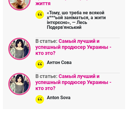
життя
«Тому, шо треба не всякой
х***ьой заніматься, а жити
інтєрєсно», — Лесь
Подерв'янський
В статье:
Самый лучший и
успешный продюсер Украины -
кто это?
Антон Сова
В статье:
Самый лучший и
успешный продюсер Украины -
кто это?
Anton Sova