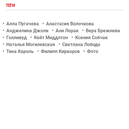
ТЕГИ
Алла Пугачева
Анастасия Волочкова
Анджелина Джоли
Ани Лорак
Вера Брежнева
Голливуд
Кейт Миддлтон
Ксения Собчак
Наталья Могилевская
Светлана Лобода
Тина Кароль
Филипп Киркоров
Фото
Шоу-биз
актер
актриса
беременность
дети знаменитостей
звездные новости
концерт
новости tochka.net
новости гламурчика
новости сегодня
новости шоу бизнеса
отношения
певец
певица
российский шоу-бизнес
свадьба
скандалы
слухи
тв-шоу
телеведущая
украинский шоу-бизнес
фотосессии