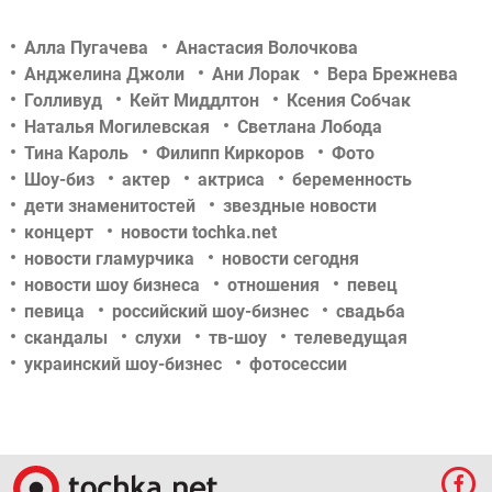
Алла Пугачева
Анастасия Волочкова
Анджелина Джоли
Ани Лорак
Вера Брежнева
Голливуд
Кейт Миддлтон
Ксения Собчак
Наталья Могилевская
Светлана Лобода
Тина Кароль
Филипп Киркоров
Фото
Шоу-биз
актер
актриса
беременность
дети знаменитостей
звездные новости
концерт
новости tochka.net
новости гламурчика
новости сегодня
новости шоу бизнеса
отношения
певец
певица
российский шоу-бизнес
свадьба
скандалы
слухи
тв-шоу
телеведущая
украинский шоу-бизнес
фотосессии