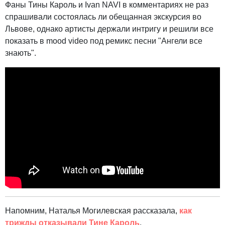
Фаны Тины Кароль и Ivan NAVI в комментариях не раз
спрашивали состоялась ли обещанная экскурсия во
Львове, однако артисты держали интригу и решили все
показать в mood video под ремикс песни "Ангели все
знають".
Напомним, Наталья Могилевская рассказала,
как
трижды отказывали Тине Кароль
.