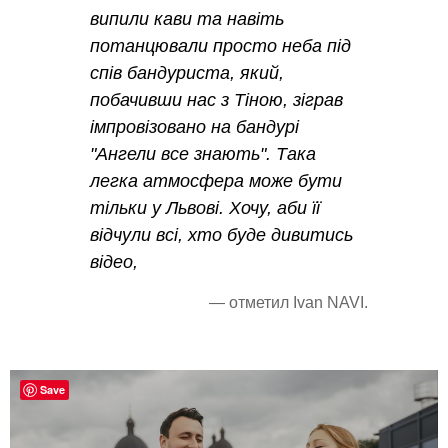
випили кави та навіть
потанцювали просто неба під
спів бандуриста, який,
побачивши нас з Тіною, зіграв
імпровізовано на бандурі
"Ангели все знають". Така
легка атмосфера може бути
тільки у Львові. Хочу, аби її
відчули всі, хто буде дивитись
відео,
— отметил Ivan NAVI.
Save