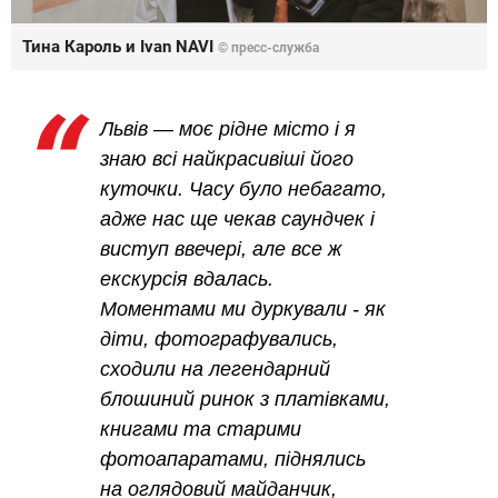
Тина Кароль и Ivan NAVI
© пресс-служба
Львів — моє рідне місто і я
знаю всі найкрасивіші його
куточки. Часу було небагато,
адже нас ще чекав саундчек і
виступ ввечері, але все ж
екскурсія вдалась.
Моментами ми дуркували - як
діти, фотографувались,
сходили на легендарний
блошиний ринок з платівками,
книгами та старими
фотоапаратами, піднялись
на оглядовий майданчик,