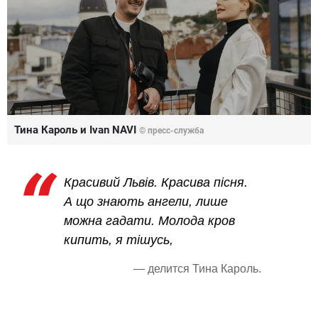
Тина Кароль и Ivan NAVI
© пресс-служба
Красивий Львів. Красива пісня.
А що знають ангели, лише
можна гадати. Молода кров
кипить, я тішусь,
— делится Тина Кароль.