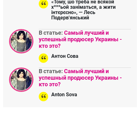
«Тому, шо треба не всякой
х***ьой заніматься, а жити
інтєрєсно», — Лесь
Подерв'янський
В статье:
Самый лучший и
успешный продюсер Украины -
кто это?
Антон Сова
В статье:
Самый лучший и
успешный продюсер Украины -
кто это?
Anton Sova