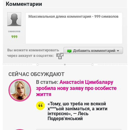
Комментарии
символов
999
Вы можете комментировать
Добавить комментарий
через аккаунт в соцсетях:
СЕЙЧАС ОБСУЖДАЮТ
В статье:
Анастасія Цимбалару
зробила нову заяву про особисте
життя
«Тому, шо треба не всякой
х***ьой заніматься, а жити
інтєрєсно», — Лесь
Подерв'янський