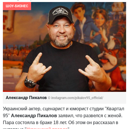
ШОУ-БИЗНЕС
Александр Пикалов
© instagram.com/pikalov95_official/
Украинский актер, сценарист и юморист студии "Квартал
95"
Александр Пикалов
заявил, что развелся с женой.
Пара состояла в браке 18 лет. Об этом он рассказал в