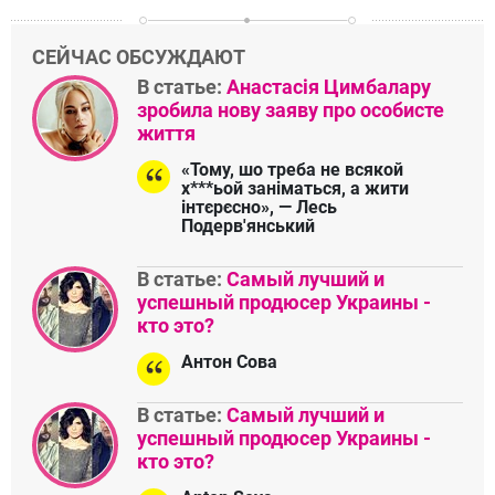
СЕЙЧАС ОБСУЖДАЮТ
В статье:
Анастасія Цимбалару
зробила нову заяву про особисте
життя
«Тому, шо треба не всякой
х***ьой заніматься, а жити
інтєрєсно», — Лесь
Подерв'янський
В статье:
Самый лучший и
успешный продюсер Украины -
кто это?
Антон Сова
В статье:
Самый лучший и
успешный продюсер Украины -
кто это?