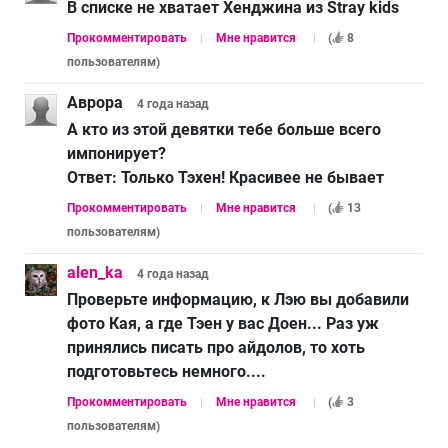
В списке не хватает Хенджина из Stray kids
Прокомментировать
Мне нравится
(
8
пользователям
)
Аврора
4 года
назад
А кто из этой девятки тебе больше всего
импонирует?
Ответ:
Только Тэхен! Красивее не бывает
Прокомментировать
Мне нравится
(
13
пользователям
)
alen_ka
4 года
назад
Проверьте информацию, к Лэю вы добавили
фото Кая, а где Тэен у вас Доен... Раз уж
принялись писать про айдолов, то хоть
подготовьтесь немного....
Прокомментировать
Мне нравится
(
3
пользователям
)