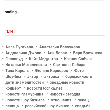
Loading...
ТЕГИ
Алла Пугачева
Анастасия Волочкова
Анджелина Джоли
Ани Лорак
Вера Брежнева
Голливуд
Кейт Миддлтон
Ксения Собчак
Наталья Могилевская
Светлана Лобода
Тина Кароль
Филипп Киркоров
Фото
Шоу-биз
актер
актриса
беременность
дети знаменитостей
звездные новости
концерт
новости tochka.net
новости гламурчика
новости сегодня
новости шоу бизнеса
отношения
певец
певица
российский шоу-бизнес
свадьба