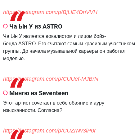
https://instagram.com/p/BjLlE4DnVVH
Ча Ын У из ASTRO
Ча Ын У является вокалистом и лицом бойз-
бенда ASTRO. Его считают самым красивым участником
группы. До начала музыкальной карьеры он работал
моделью.
https://instagram.com/p/CUUef-MJBrN
Мингю из Seventeen
Этот артист сочетает в себе обаяние и ауру
изысканности. Согласна?
https://instagram.com/p/CUZrNv3lP0r