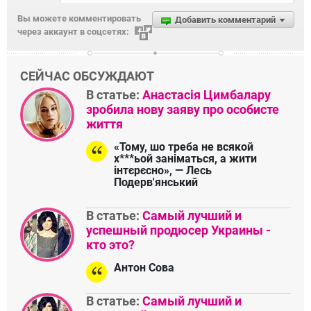
Вы можете комментировать
Добавить комментарий
через аккаунт в соцсетях:
СЕЙЧАС ОБСУЖДАЮТ
В статье:
Анастасія Цимбалару
зробила нову заяву про особисте
життя
«Тому, шо треба не всякой
х***ьой заніматься, а жити
інтєрєсно», — Лесь
Подерв'янський
В статье:
Самый лучший и
успешный продюсер Украины -
кто это?
Антон Сова
В статье:
Самый лучший и