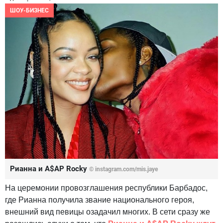
ШОУ-БИЗНЕС
Рианна и A$AP Rocky
© instagram.com/mis.jaye
На церемонии провозглашения республики Барбадос,
где Рианна получила звание национального героя,
внешний вид певицы озадачил многих. В сети сразу же