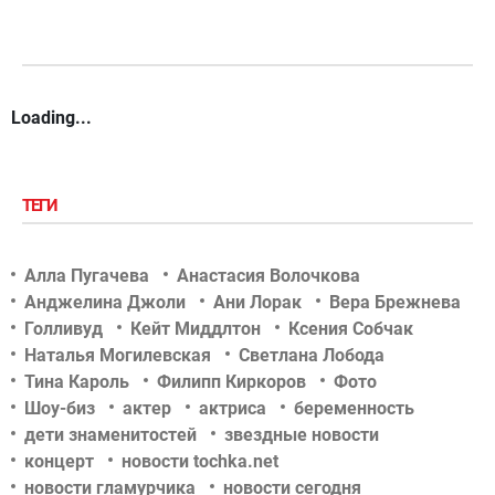
Loading...
ТЕГИ
Алла Пугачева
Анастасия Волочкова
Анджелина Джоли
Ани Лорак
Вера Брежнева
Голливуд
Кейт Миддлтон
Ксения Собчак
Наталья Могилевская
Светлана Лобода
Тина Кароль
Филипп Киркоров
Фото
Шоу-биз
актер
актриса
беременность
дети знаменитостей
звездные новости
концерт
новости tochka.net
новости гламурчика
новости сегодня