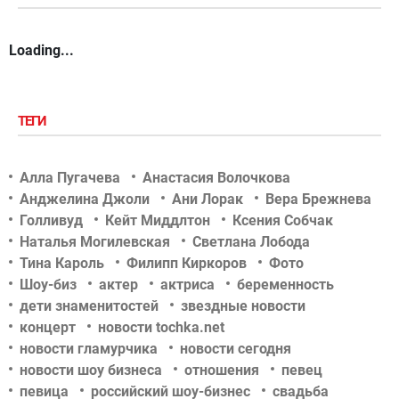
Loading...
ТЕГИ
Алла Пугачева
Анастасия Волочкова
Анджелина Джоли
Ани Лорак
Вера Брежнева
Голливуд
Кейт Миддлтон
Ксения Собчак
Наталья Могилевская
Светлана Лобода
Тина Кароль
Филипп Киркоров
Фото
Шоу-биз
актер
актриса
беременность
дети знаменитостей
звездные новости
концерт
новости tochka.net
новости гламурчика
новости сегодня
новости шоу бизнеса
отношения
певец
певица
российский шоу-бизнес
свадьба