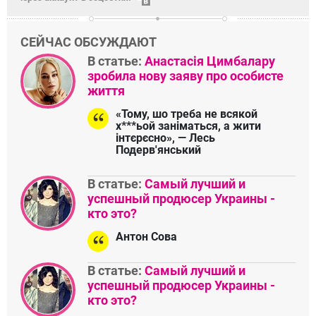
СЕЙЧАС ОБСУЖДАЮТ
В статье:
Анастасія Цимбалару
зробила нову заяву про особисте
життя
«Тому, шо треба не всякой
х***ьой заніматься, а жити
інтєрєсно», — Лесь
Подерв'янський
В статье:
Самый лучший и
успешный продюсер Украины -
кто это?
Антон Сова
В статье:
Самый лучший и
успешный продюсер Украины -
кто это?