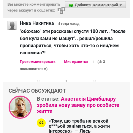
Вы можете комментировать
Добавить комментарий
через аккаунт в соцсетях:
Ника Никитина
4 года
назад
"обожаю" эти рассказы спустя 100 лет.. "после
боя кулаками не машут".. решил/решила
пропиариться, чтобы хоть кто-то о ней/нем
вспомнил?!
Прокомментировать
Мне нравится
(
3
пользователям
)
СЕЙЧАС ОБСУЖДАЮТ
В статье:
Анастасія Цимбалару
зробила нову заяву про особисте
життя
«Тому, шо треба не всякой
х***ьой заніматься, а жити
інтєрєсно», — Лесь