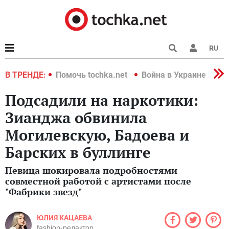
RU
краине 2022
В ТРЕНДЕ:
Помочь tochka.net
Война в Украине 2022
Подсадили на наркотики:
Зианджа обвинила
Могилевскую, Бадоева и
Барских в буллинге
Певица шокировала подробностями
совместной работой с артистами после
"Фабрики звезд"
ЮЛИЯ КАЦАЕВА
fashion-редактор