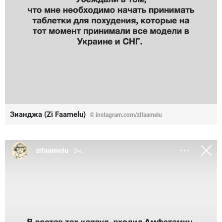
Зианджа (Zi Faamelu)
© instagram.com/zifaamelu