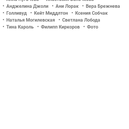
Анджелина Джоли
Ани Лорак
Вера Брежнева
Голливуд
Кейт Миддлтон
Ксения Собчак
Наталья Могилевская
Светлана Лобода
Тина Кароль
Филипп Киркоров
Фото
Шоу-биз
актер
актриса
беременность
дети знаменитостей
звездные новости
концерт
новости tochka.net
новости гламурчика
новости сегодня
новости шоу бизнеса
отношения
певец
певица
российский шоу-бизнес
свадьба
скандалы
слухи
тв-шоу
телеведущая
украинский шоу-бизнес
фотосессии
© 2009-2023 КЕПРЕЙТ ПАРТНЕРС. Все права защищены.