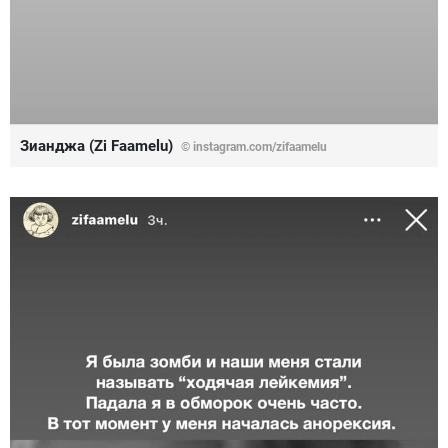
Зианджа (Zi Faamelu)
© instagram.com/zifaamelu