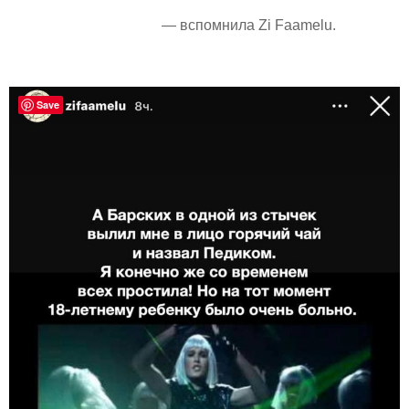
— вспомнила Zi Faаmelu.
Save