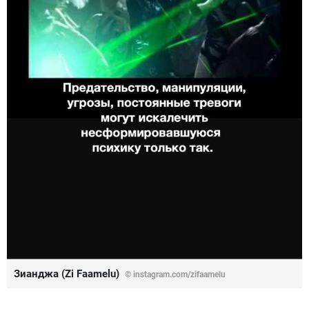
Зианджа (Zi Faamelu)
© instagram.com/zifaamelu