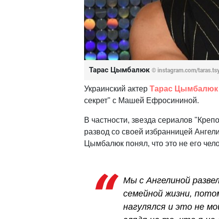
Тарас Цымбалюк
© instagram.com/taras.ts
Украинский актер
Тарас Цымбалюк
секрет" с Машей Ефросининой.
В частности, звезда сериалов "Креп
развод со своей избранницей Ангели
Цымбалюк понял, что это не его чело
Мы с Ангелиной разве
семейной жизни, потом
нагулялся и это не мо