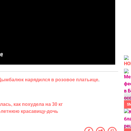
НО
Цымбалюк нарядился в розовое платьице
.
ась, как похудела на 30 кг
S
-летнюю красавицу-дочь