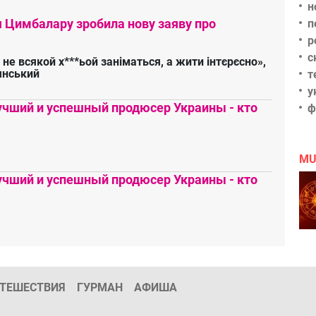
н
я Цимбалару зробила нову заяву про
п
р
с
 не всякой х***ьой заніматься, а жити інтєрєсно»,
янський
т
у
чший и успешный продюсер Украины - кто
ф
MU
чший и успешный продюсер Украины - кто
ТЕШЕСТВИЯ
ГУРМАН
АФИША