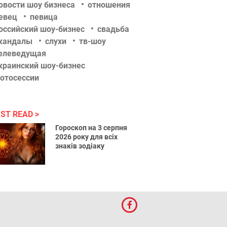
овости шоу бизнеса
отношения
евец
певица
оссийский шоу-бизнес
свадьба
кандалы
слухи
тв-шоу
елеведущая
краинский шоу-бизнес
отосессии
ST READ
Гороскоп на 3 серпня
2026 року для всіх
знаків зодіаку