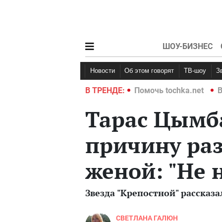
ШОУ-БИЗНЕС
Новости
Об этом говорят
ТВ-шоу
hka.net
Война в Украине 2022
В ТРЕНДЕ:
Помочь tochka.net
В
Тарас Цымб
причину раз
женой: "Не 
Звезда "Крепостной" рассказ
СВЕТЛАНА ГАЛЮН