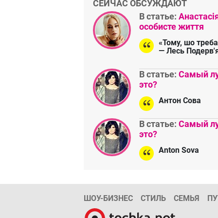
СЕЙЧАС ОБСУЖДАЮТ
В статье:
Анастасі
особисте життя
«Тому, шо треба
— Лесь Подерв'
В статье:
Самый лу
это?
Антон Сова
В статье:
Самый лу
это?
Anton Sova
ШОУ-БИЗНЕС
СТИЛЬ
СЕМЬЯ
ПУ