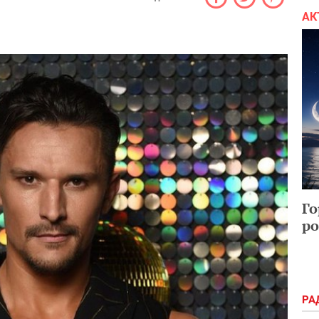
АК
Го
ро
РА