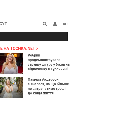
СУГ
RU
аине 2022
Ё НА TOCHKA.NET
Ребрик
продемонструвала
струнку фігуру у бікіні на
відпочинку в Туреччині
Памела Андерсон
зізналася, на що більше
не витрачатиме гроші
до кінця життя