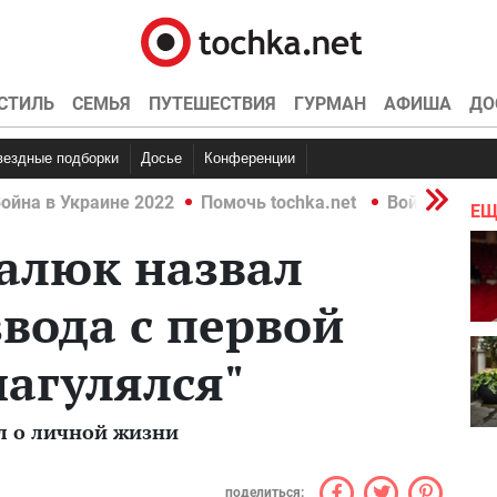
СТИЛЬ
СЕМЬЯ
ПУТЕШЕСТВИЯ
ГУРМАН
АФИША
ДО
Звездные подборки
Досье
Конференции
ойна в Украине 2022
Помочь tochka.net
Война в Укр
ЕЩ
алюк назвал
вода с первой
нагулялся"
ал о личной жизни
поделиться: