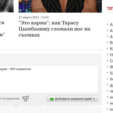
ТЕ
21 марта 2021, 13:24
ся
"Это карма": как Тарасу
А
Цымбалюку сломали нос на
А
и"
съемках
А
В
К
Н
С
Ф
Ш
б
д
з
н
 в соцсетях:
Добавить комментарий
н
н