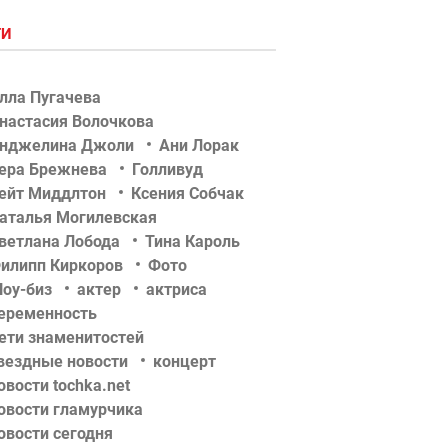
ГИ
лла Пугачева
настасия Волочкова
нджелина Джоли
Ани Лорак
ера Брежнева
Голливуд
ейт Миддлтон
Ксения Собчак
аталья Могилевская
ветлана Лобода
Тина Кароль
илипп Киркоров
Фото
оу-биз
актер
актриса
еременность
ети знаменитостей
вездные новости
концерт
овости tochka.net
овости гламурчика
овости сегодня