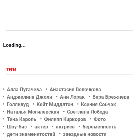
Loading...
ТЕГИ
Алла Пугачева
Анастасия Волочкова
Анджелина Джоли
Ани Лорак
Вера Брежнева
Голливуд
Кейт Миддлтон
Ксения Собчак
Наталья Могилевская
Светлана Лобода
Тина Кароль
Филипп Киркоров
Фото
Шоу-биз
актер
актриса
беременность
дети знаменитостей
звездные новости