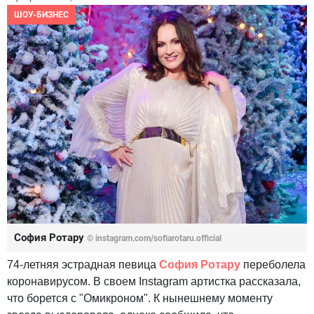
ШОУ-БИЗНЕС
София Ротару
© instagram.com/sofiarotaru.official
74-летняя эстрадная певица
София Ротару
переболела
коронавирусом. В своем Instagram артистка рассказала,
что борется с "Омикроном". К нынешнему моменту