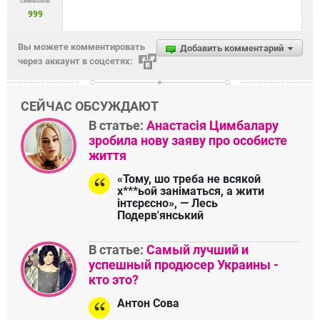
символов
999
Вы можете комментировать
Добавить комментарий
через аккаунт в соцсетях:
СЕЙЧАС ОБСУЖДАЮТ
В статье:
Анастасія Цимбалару
зробила нову заяву про особисте
життя
«Тому, шо треба не всякой
х***ьой заніматься, а жити
інтєрєсно», — Лесь
Подерв'янський
В статье:
Самый лучший и
успешный продюсер Украины -
кто это?
Антон Сова