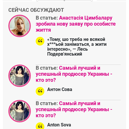
СЕЙЧАС ОБСУЖДАЮТ
В статье:
Анастасія Цимбалару
зробила нову заяву про особисте
життя
«Тому, шо треба не всякой
х***ьой заніматься, а жити
інтєрєсно», — Лесь
Подерв'янський
В статье:
Самый лучший и
успешный продюсер Украины -
кто это?
Антон Сова
В статье:
Самый лучший и
успешный продюсер Украины -
кто это?
Anton Sova