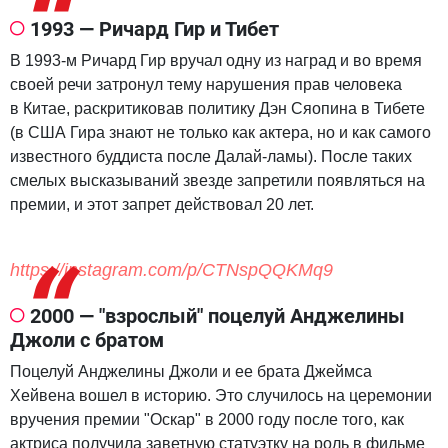
1993 — Ричард Гир и Тибет
В 1993-м Ричард Гир вручал одну из наград и во время
своей речи затронул тему нарушения прав человека
в Китае, раскритиковав политику Дэн Сяопина в Тибете
(в США Гира знают не только как актера, но и как самого
известного буддиста после Далай-ламы). После таких
смелых высказываний звезде запретили появляться на
премии, и этот запрет действовал 20 лет.
https://instagram.com/p/CTNspQQKMq9
2000 — "взрослый" поцелуй Анджелины
Джоли с братом
Поцелуй Анджелины Джоли и ее брата Джеймса
Хейвена вошел в историю. Это случилось на церемонии
вручения премии "Оскар" в 2000 году после того, как
актриса получила заветную статуэтку на роль в фильме