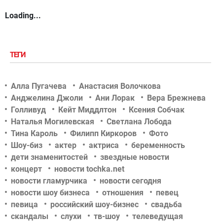
Loading...
ТЕГИ
Алла Пугачева
Анастасия Волочкова
Анджелина Джоли
Ани Лорак
Вера Брежнева
Голливуд
Кейт Миддлтон
Ксения Собчак
Наталья Могилевская
Светлана Лобода
Тина Кароль
Филипп Киркоров
Фото
Шоу-биз
актер
актриса
беременность
дети знаменитостей
звездные новости
концерт
новости tochka.net
новости гламурчика
новости сегодня
новости шоу бизнеса
отношения
певец
певица
российский шоу-бизнес
свадьба
скандалы
слухи
тв-шоу
телеведущая