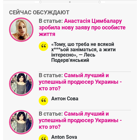
СЕЙЧАС ОБСУЖДАЮТ
В статье:
Анастасія Цимбалару
зробила нову заяву про особисте
життя
«Тому, шо треба не всякой
х***ьой заніматься, а жити
інтєрєсно», — Лесь
Подерв'янський
В статье:
Самый лучший и
успешный продюсер Украины -
кто это?
Антон Сова
В статье:
Самый лучший и
успешный продюсер Украины -
кто это?
Anton Sova