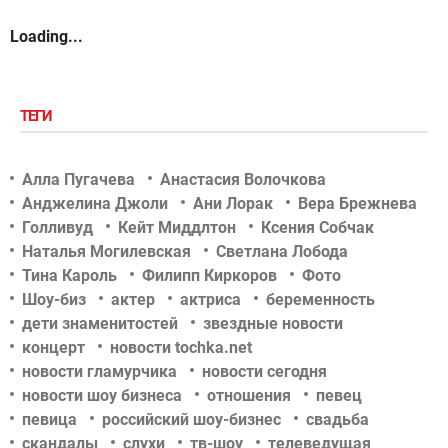
Loading...
ТЕГИ
Алла Пугачева
Анастасия Волочкова
Анджелина Джоли
Ани Лорак
Вера Брежнева
Голливуд
Кейт Миддлтон
Ксения Собчак
Наталья Могилевская
Светлана Лобода
Тина Кароль
Филипп Киркоров
Фото
Шоу-биз
актер
актриса
беременность
дети знаменитостей
звездные новости
концерт
новости tochka.net
новости гламурчика
новости сегодня
новости шоу бизнеса
отношения
певец
певица
российский шоу-бизнес
свадьба
скандалы
слухи
тв-шоу
телеведущая