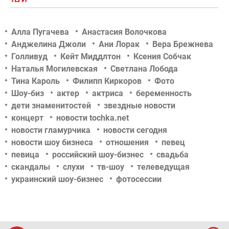
Алла Пугачева
Анастасия Волочкова
Анджелина Джоли
Ани Лорак
Вера Брежнева
Голливуд
Кейт Миддлтон
Ксения Собчак
Наталья Могилевская
Светлана Лобода
Тина Кароль
Филипп Киркоров
Фото
Шоу-биз
актер
актриса
беременность
дети знаменитостей
звездные новости
концерт
новости tochka.net
новости гламурчика
новости сегодня
новости шоу бизнеса
отношения
певец
певица
российский шоу-бизнес
свадьба
скандалы
слухи
тв-шоу
телеведущая
украинский шоу-бизнес
фотосессии