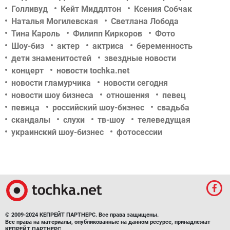
Голливуд
Кейт Миддлтон
Ксения Собчак
Наталья Могилевская
Светлана Лобода
Тина Кароль
Филипп Киркоров
Фото
Шоу-биз
актер
актриса
беременность
дети знаменитостей
звездные новости
концерт
новости tochka.net
новости гламурчика
новости сегодня
новости шоу бизнеса
отношения
певец
певица
российский шоу-бизнес
свадьба
скандалы
слухи
тв-шоу
телеведущая
украинский шоу-бизнес
фотосессии
© 2009-2024 КЕПРЕЙТ ПАРТНЕРС. Все права защищены.
Все права на материалы, опубликованные на данном ресурсе, принадлежат
КЕПРЕЙТ ПАРТНЕРС.