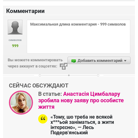
Комментарии
символов
999
Вы можете комментировать
Добавить комментарий
через аккаунт в соцсетях:
СЕЙЧАС ОБСУЖДАЮТ
В статье:
Анастасія Цимбалару
зробила нову заяву про особисте
життя
«Тому, шо треба не всякой
х***ьой заніматься, а жити
інтєрєсно», — Лесь
Подерв'янський