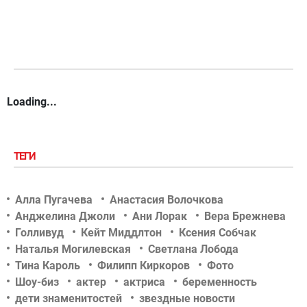
Loading...
ТЕГИ
Алла Пугачева
Анастасия Волочкова
Анджелина Джоли
Ани Лорак
Вера Брежнева
Голливуд
Кейт Миддлтон
Ксения Собчак
Наталья Могилевская
Светлана Лобода
Тина Кароль
Филипп Киркоров
Фото
Шоу-биз
актер
актриса
беременность
дети знаменитостей
звездные новости