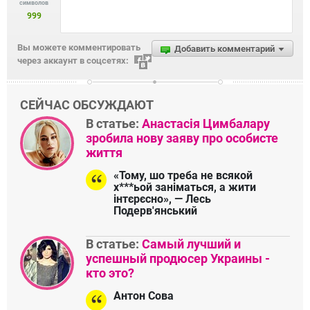
символов
999
Вы можете комментировать
Добавить комментарий
через аккаунт в соцсетях:
СЕЙЧАС ОБСУЖДАЮТ
В статье:
Анастасія Цимбалару
зробила нову заяву про особисте
життя
«Тому, шо треба не всякой
х***ьой заніматься, а жити
інтєрєсно», — Лесь
Подерв'янський
В статье:
Самый лучший и
успешный продюсер Украины -
кто это?
Антон Сова