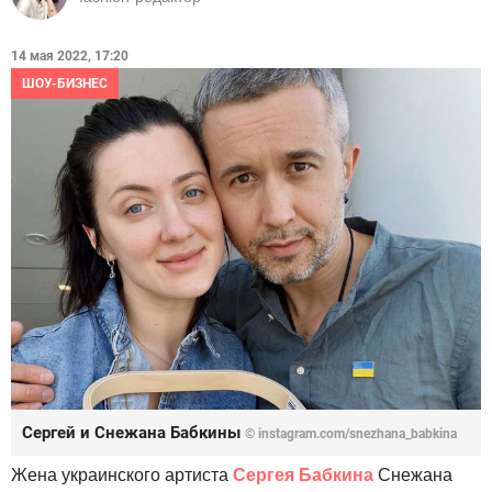
14 мая 2022, 17:20
ШОУ-БИЗНЕС
Сергей и Снежана Бабкины
© instagram.com/snezhana_babkina
Жена украинского артиста
Сергея Бабкина
Снежана