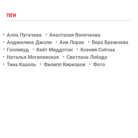
ТЕГИ
Алла Пугачева
Анастасия Волочкова
Анджелина Джоли
Ани Лорак
Вера Брежнева
Голливуд
Кейт Миддлтон
Ксения Собчак
Наталья Могилевская
Светлана Лобода
Тина Кароль
Филипп Киркоров
Фото
Шоу-биз
актер
актриса
беременность
дети знаменитостей
звездные новости
концерт
новости tochka.net
новости гламурчика
новости сегодня
новости шоу бизнеса
отношения
певец
певица
российский шоу-бизнес
свадьба
скандалы
слухи
тв-шоу
телеведущая
украинский шоу-бизнес
фотосессии