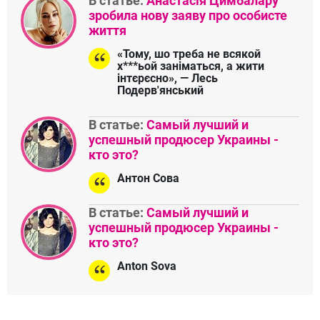
В статье:
Анастасія Цимбалару
зробила нову заяву про особисте
життя
«Тому, шо треба не всякой
х***ьой заніматься, а жити
інтєрєсно», — Лесь
Подерв'янський
В статье:
Самый лучший и
успешный продюсер Украины -
кто это?
Антон Сова
В статье:
Самый лучший и
успешный продюсер Украины -
кто это?
Anton Sova