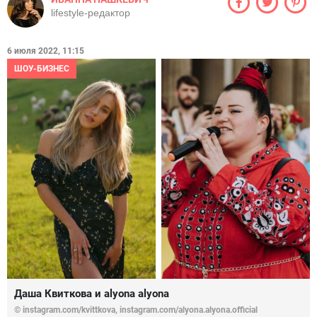
lifestyle-редактор
6 июля 2022, 11:15
ШОУ-БИЗНЕС
Даша Квиткова и alyona alyona
© instagram.com/kvittkova, instagram.com/alyona.alyona.official