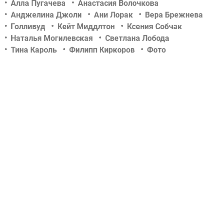
Алла Пугачева
Анастасия Волочкова
Анджелина Джоли
Ани Лорак
Вера Брежнева
Голливуд
Кейт Миддлтон
Ксения Собчак
Наталья Могилевская
Светлана Лобода
Тина Кароль
Филипп Киркоров
Фото
Шоу-биз
актер
актриса
беременность
дети знаменитостей
звездные новости
концерт
новости tochka.net
новости гламурчика
новости сегодня
новости шоу бизнеса
отношения
певец
певица
российский шоу-бизнес
свадьба
скандалы
слухи
тв-шоу
телеведущая
украинский шоу-бизнес
фотосессии