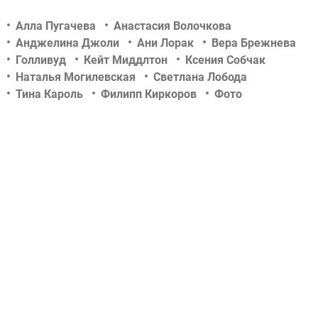
Алла Пугачева
Анастасия Волочкова
Анджелина Джоли
Ани Лорак
Вера Брежнева
Голливуд
Кейт Миддлтон
Ксения Собчак
Наталья Могилевская
Светлана Лобода
Тина Кароль
Филипп Киркоров
Фото
Шоу-биз
актер
актриса
беременность
дети знаменитостей
звездные новости
концерт
новости tochka.net
новости гламурчика
новости сегодня
новости шоу бизнеса
отношения
певец
певица
российский шоу-бизнес
свадьба
скандалы
слухи
тв-шоу
телеведущая
украинский шоу-бизнес
фотосессии