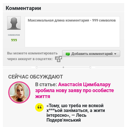
Комментарии
символов
999
Вы можете комментировать
Добавить комментарий
через аккаунт в соцсетях:
СЕЙЧАС ОБСУЖДАЮТ
В статье:
Анастасія Цимбалару
зробила нову заяву про особисте
життя
«Тому, шо треба не всякой
х***ьой заніматься, а жити
інтєрєсно», — Лесь
Подерв'янський