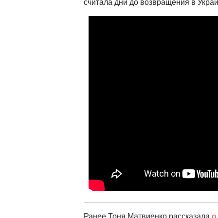
считала дни до возвращения в Украи
Ранее Тоня Матвиенко рассказала
о