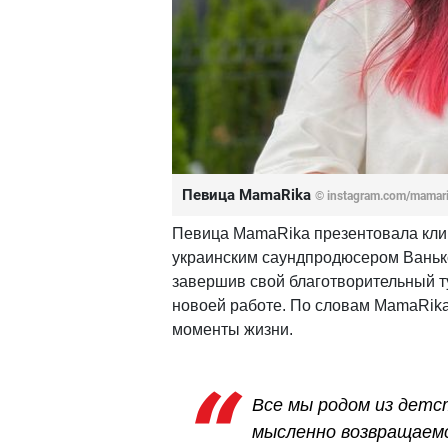
Певица MamaRika
© instagram.com/mamarik
Певица MamaRika презентовала клип
украинским саундпродюсером Ванько
завершив свой благотворительный ту
новоей работе. По словам MamaRika
моменты жизни.
Все мы родом из детс
мысленно возвращаемс