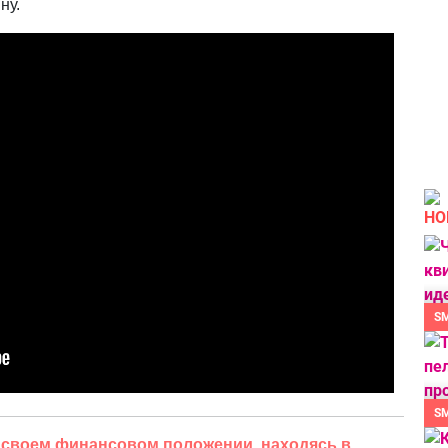
ну.
НО
S
S
 своем финансовом положении, находясь в