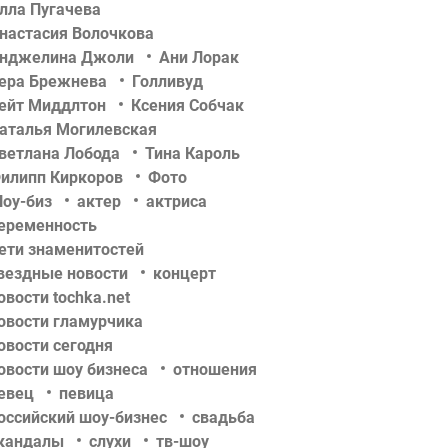
лла Пугачева
настасия Волочкова
нджелина Джоли
Ани Лорак
ера Брежнева
Голливуд
ейт Миддлтон
Ксения Собчак
аталья Могилевская
ветлана Лобода
Тина Кароль
илипп Киркоров
Фото
оу-биз
актер
актриса
еременность
ети знаменитостей
вездные новости
концерт
овости tochka.net
овости гламурчика
овости сегодня
овости шоу бизнеса
отношения
евец
певица
оссийский шоу-бизнес
свадьба
кандалы
слухи
тв-шоу