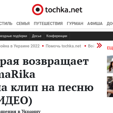
СТИЛЬ
СЕМЬЯ
ПУТЕШЕСТВИЯ
ГУРМАН
АФИША
ДО
Звездные подборки
Досье
Конференции
ойна в Украине 2022
Помочь tochka.net
Война в Укр
ЕЩ
орая возвращает
maRika
а клип на песню
ВИДЕО)
ащения в Украину