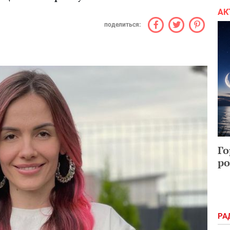
АК
поделиться:
Го
ро
РА