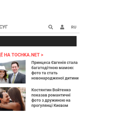
СУГ
RU
аине 2022
Ё НА TOCHKA.NET
Принцеса Євгенія стала
багатодітною мамою:
фото та стать
новонародженої дитини
Костянтин Войтенко
показав романтичні
фото з дружиною на
прогулянці Києвом