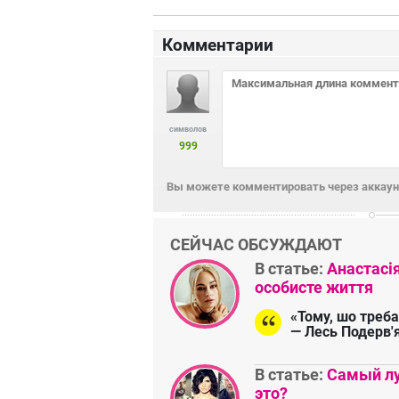
Комментарии
символов
999
Вы можете комментировать через аккаунт
СЕЙЧАС ОБСУЖДАЮТ
В статье:
Анастасі
особисте життя
«Тому, шо треба
— Лесь Подерв'
В статье:
Самый лу
это?