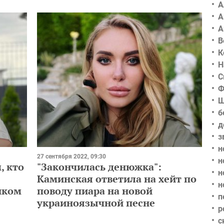
А
А
А
В
К
Н
С
Ф
Ш
б
д
з
н
27 сентября 2022, 09:30
н
, кто
"Закончилась денюжка":
н
Каминская ответила на хейт по
н
нком
поводу пиара на новой
п
украиноязычной песне
р
с