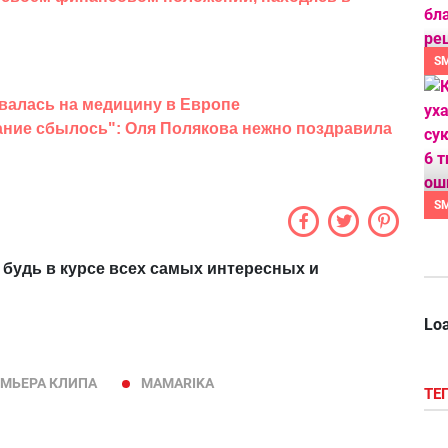
S
валась на медицину в Европе
лание сбылось": Оля Полякова нежно поздравила
S
 будь в курсе всех самых интересных и
Loa
МЬЕРА КЛИПА
MAMARIKA
ТЕ