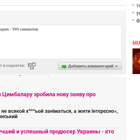
т
у
ф
MU
 в соцсетях:
Добавить комментарий
я Цимбалару зробила нову заяву про
 не всякой х***ьой заніматься, а жити інтєрєсно»,
янський
чший и успешный продюсер Украины - кто