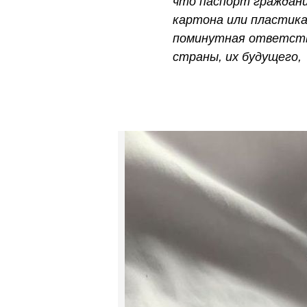
что паспорт граждани
картона или пластика
поминутная ответстве
страны, их будущего,