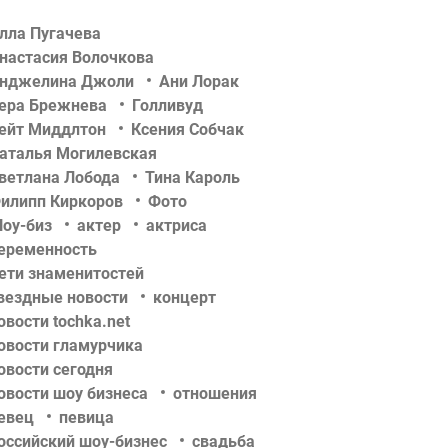
лла Пугачева
настасия Волочкова
нджелина Джоли
Ани Лорак
ера Брежнева
Голливуд
ейт Миддлтон
Ксения Собчак
аталья Могилевская
ветлана Лобода
Тина Кароль
илипп Киркоров
Фото
оу-биз
актер
актриса
еременность
ети знаменитостей
вездные новости
концерт
овости tochka.net
овости гламурчика
овости сегодня
овости шоу бизнеса
отношения
евец
певица
оссийский шоу-бизнес
свадьба