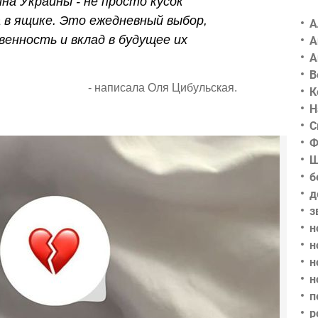
на Украины - не просто кусок
 в ящике. Это ежедневный выбор,
А
нность и вклад в будущее их
А
А
В
- написала Оля Цибульская.
К
Н
С
Ф
Ш
б
д
з
н
н
н
н
п
р