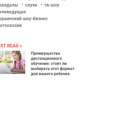
кандалы
слухи
тв-шоу
елеведущая
краинский шоу-бизнес
отосессии
ST READ
Преимущества
дистанционного
обучения: стоит ли
выбирать этот формат
для вашего ребенка