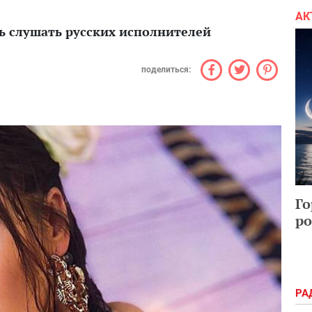
АК
ь слушать русских исполнителей
поделиться:
Го
ро
РА