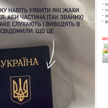
с
т
у
ф
MU