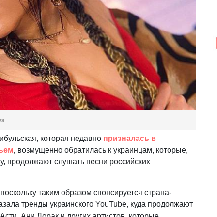
ya
ибульская, которая недавно
призналась в
вьем
,
возмущенно обратилась к украинцам, которые,
у, продолжают слушать песни российских
 поскольку таким образом спонсируется страна-
оказала тренды украинского YouTube, куда продолжают
сти, Ани Лорак и других артистов, которые