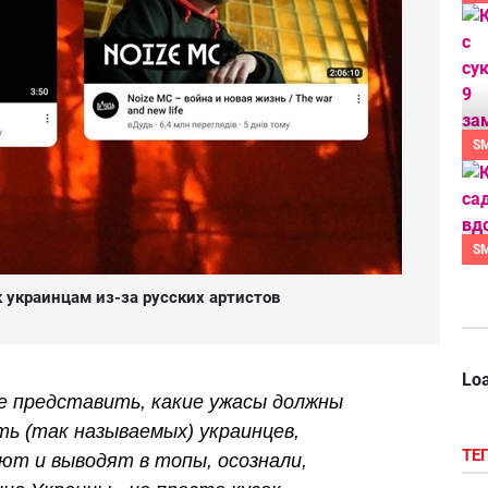
S
S
 украинцам из-за русских артистов
Loa
же представить, какие ужасы должны
ть (так называемых) украинцев,
ТЕ
т и выводят в топы, осознали,