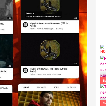
НО
S
S