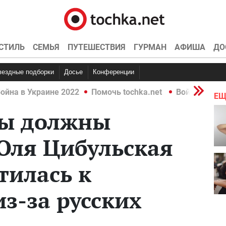
СТИЛЬ
СЕМЬЯ
ПУТЕШЕСТВИЯ
ГУРМАН
АФИША
ДО
Звездные подборки
Досье
Конференции
ойна в Украине 2022
Помочь tochka.net
Война в Укр
ЕЩ
сы должны
 Оля Цибульская
тилась к
з-за русских