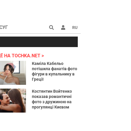
СУГ
RU
аине 2022
Ё НА TOCHKA.NET
Каміла Кабельо
потішила фанатів фото
фігури в купальнику в
Греції
Костянтин Войтенко
показав романтичні
фото з дружиною на
прогулянці Києвом