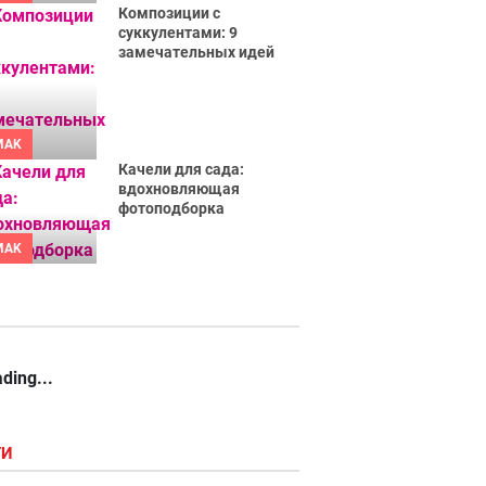
Композиции с
суккулентами: 9
замечательных идей
MAK
Качели для сада:
вдохновляющая
фотоподборка
MAK
ding...
ГИ