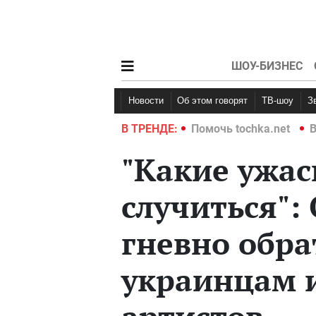
ШОУ-БИЗНЕС
Новости
Об этом говорят
ТВ-шоу
hka.net
Война в Украине 2022
В ТРЕНДЕ:
Помочь tochka.net
В
"Какие ужа
случиться":
гневно обра
украинцам и