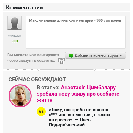
Комментарии
символов
999
Вы можете комментировать
Добавить комментарий
через аккаунт в соцсетях:
СЕЙЧАС ОБСУЖДАЮТ
В статье:
Анастасія Цимбалару
зробила нову заяву про особисте
життя
«Тому, шо треба не всякой
х***ьой заніматься, а жити
інтєрєсно», — Лесь
Подерв'янський