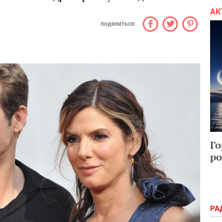
АК
поделиться:
Го
ро
РА