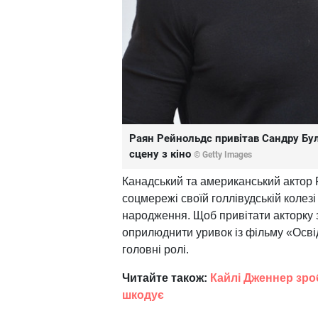
Раян Рейнольдс привітав Сандру Бул
сцену з кіно
© Getty Images
Канадський та американський актор 
соцмережі своїй голлівудській колез
народження. Щоб привітати акторку з
оприлюднити уривок із фільму «Освід
головні ролі.
Читайте також:
Кайлі Дженнер зроб
шкодує