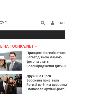
СУГ
RU
аине 2022
Ё НА TOCHKA.NET
Принцеса Євгенія стала
багатодітною мамою:
фото та стать
новонародженої дитини
Дружина Пірса
Броснана привітала
його зі срібним весіллям
і показала архівні фото