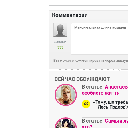
Комментарии
символов
999
Вы можете комментировать через аккаунт
СЕЙЧАС ОБСУЖДАЮТ
В статье:
Анастасі
особисте життя
«Тому, шо треба
— Лесь Подерв'
В статье:
Самый лу
это?