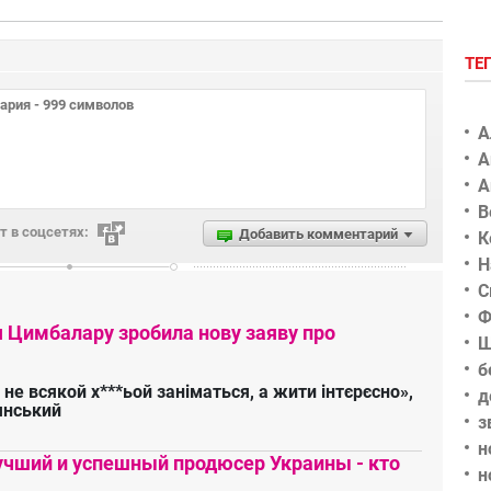
ТЕ
А
А
А
В
 в соцсетях:
Добавить комментарий
К
Н
С
Ф
я Цимбалару зробила нову заяву про
Ш
б
 не всякой х***ьой заніматься, а жити інтєрєсно»,
д
янський
з
н
чший и успешный продюсер Украины - кто
н