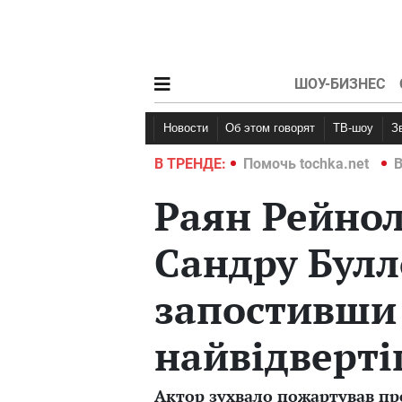
ШОУ-БИЗНЕС
Новости
Об этом говорят
ТВ-шоу
hka.net
Война в Украине 2022
В ТРЕНДЕ:
Помочь tochka.net
В
Раян Рейнол
Сандру Булл
запостивши
найвідверті
Актор зухвало пожартував пр