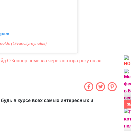
gram
olds (@vancityreynolds)
йд О'Коннор померла через півтора року після
НО
 будь в курсе всех самых интересных и
S