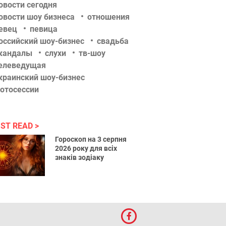
овости сегодня
овости шоу бизнеса
отношения
евец
певица
оссийский шоу-бизнес
свадьба
кандалы
слухи
тв-шоу
елеведущая
краинский шоу-бизнес
отосессии
ST READ
Гороскоп на 3 серпня
2026 року для всіх
знаків зодіаку