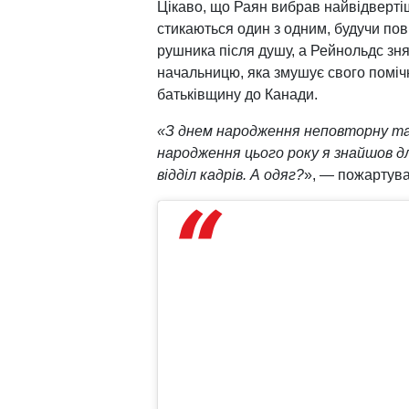
Цікаво, що Раян вибрав найвідвертішу
стикаються один з одним, будучи по
рушника після душу, а Рейнольдс зня
начальницю, яка змушує свого поміч
батьківщину до Канади.
«З днем народження неповторну та
народження цього року я знайшов дл
відділ кадрів. А одяг?
», — пожартува