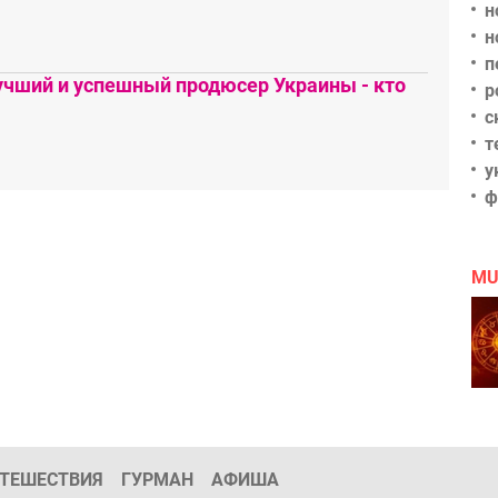
н
н
п
чший и успешный продюсер Украины - кто
р
с
т
у
ф
MU
ТЕШЕСТВИЯ
ГУРМАН
АФИША