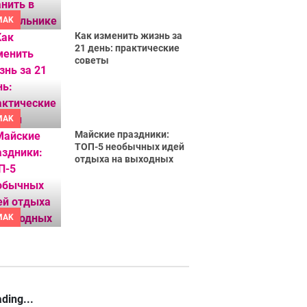
MAK
Как изменить жизнь за
21 день: практические
советы
MAK
Майские праздники:
ТОП-5 необычных идей
отдыха на выходных
MAK
ding...