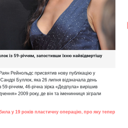
лок із 59-річчям, запостивши їхню найвідвертішу
Раян Рейнольдс присвятив нову публікацію у
і Сандрі Буллок, яка 26 липня відзначала день
 59-річчям, 46-річна зірка «Дедпула» вирішив
чення» 2009 року, де він та іменинниця зіграли
ила у 19 років пластичну операцію, про яку тепер