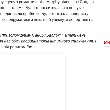
 сцену з романтичної комедії: у відео він і Сандра
вністю голими. Буллок послизнулася в пошуках
в одяг після пробіжки. Буллок зіграла напористу
ника одружитися з нею, щоб уникнути депортації на
 приголомшливу Сандру Баллок! На твій день
я нас обох координаторів інтимного спілкування. І
МИ
в під роликом Раян.