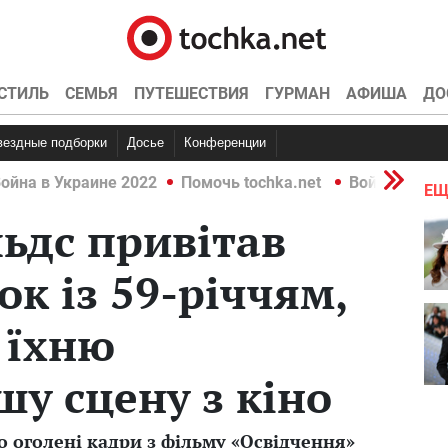
СТИЛЬ
СЕМЬЯ
ПУТЕШЕСТВИЯ
ГУРМАН
АФИША
ДО
Звездные подборки
Досье
Конференции
ойна в Украине 2022
Помочь tochka.net
Война в Укр
ЕЩ
ьдс привітав
ок із 59-річчям,
 їхню
шу сцену з кіно
о оголені кадри з фільму «Освідчення»