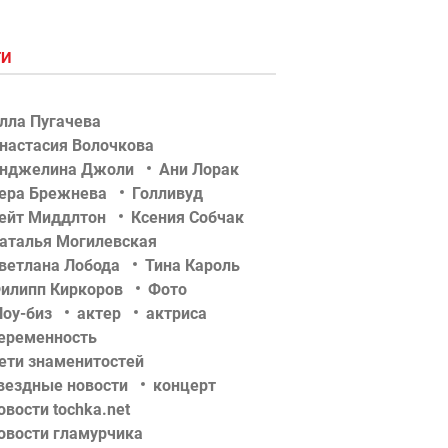
ГИ
лла Пугачева
настасия Волочкова
нджелина Джоли
Ани Лорак
ера Брежнева
Голливуд
ейт Миддлтон
Ксения Собчак
аталья Могилевская
ветлана Лобода
Тина Кароль
илипп Киркоров
Фото
оу-биз
актер
актриса
еременность
ети знаменитостей
вездные новости
концерт
овости tochka.net
овости гламурчика