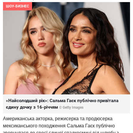
ШОУ-БИЗНЕС
«Найсолодший рік»: Сальма Гаєк публічно привітала
єдину дочку з 16-річчям
© Getty Images
Американська акторка, режисерка та продюсерка
мексиканського походження Сальма Гаєк публічно
звернулася до своєї єдиної спадкоємиці від шлюбу з