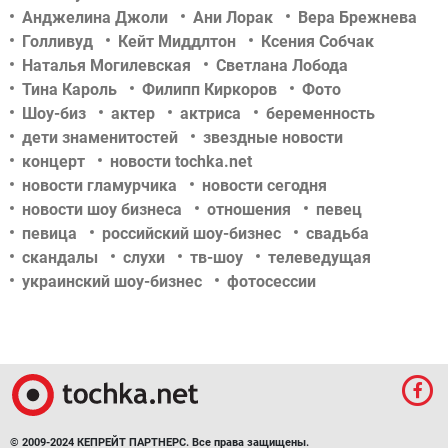
Анджелина Джоли
Ани Лорак
Вера Брежнева
Голливуд
Кейт Миддлтон
Ксения Собчак
Наталья Могилевская
Светлана Лобода
Тина Кароль
Филипп Киркоров
Фото
Шоу-биз
актер
актриса
беременность
дети знаменитостей
звездные новости
концерт
новости tochka.net
новости гламурчика
новости сегодня
новости шоу бизнеса
отношения
певец
певица
российский шоу-бизнес
свадьба
скандалы
слухи
тв-шоу
телеведущая
украинский шоу-бизнес
фотосессии
© 2009-2024 КЕПРЕЙТ ПАРТНЕРС. Все права защищены.