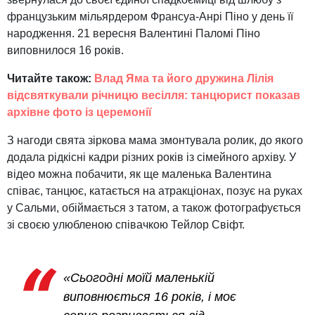
французьким мільярдером Франсуа-Анрі Піно у день її
народження. 21 вересня Валентині Паломі Піно
виповнилося 16 років.
Читайте також:
Влад Яма та його дружина Лілія
відсвяткували річницю весілля: танцюрист показав
архівне фото із церемонії
З нагоди свята зіркова мама змонтувала ролик, до якого
додала рідкісні кадри різних років із сімейного архіву. У
відео можна побачити, як ще маленька Валентина
співає, танцює, катається на атракціонах, позує на руках
у Сальми, обіймається з татом, а також фотографується
зі своєю улюбленою співачкою Тейлор Свіфт.
«Сьогодні моїй маленькій
виповнюється 16 років, і моє