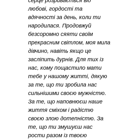
серце розривається від
любові, гордості та
вдячності за день, коли ти
народилася. Продовжуй
безсоромно сяяти своїм
прекрасним світлом, моя мила
дівчино, навіть якщо це
засліпить дурнів. Для тих із
нас, кому пощастило мати
тебе у нашому житті, дякую
за те, що ти зробила нас
сильнішими своєю мужністю.
За те, що наповнюєш наше
життя сміхом і радістю
своєю злою дотепністю. За
те, що ти змушуєш нас
рости разом із твоєю