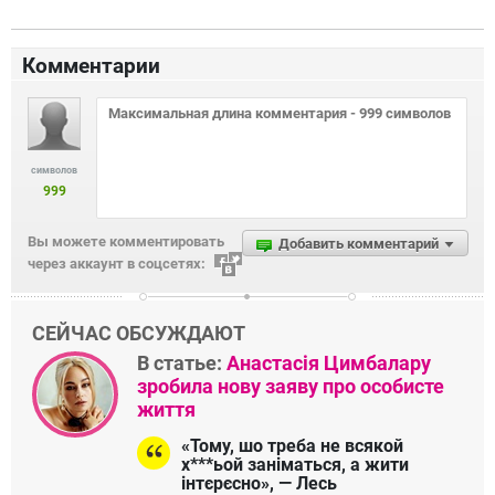
Комментарии
символов
999
Вы можете комментировать
Добавить комментарий
через аккаунт в соцсетях:
СЕЙЧАС ОБСУЖДАЮТ
В статье:
Анастасія Цимбалару
зробила нову заяву про особисте
життя
«Тому, шо треба не всякой
х***ьой заніматься, а жити
інтєрєсно», — Лесь