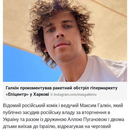
Галкін прокоментував ракетний обстріл гіпермаркету
«Епіцентр» у Харкові
© instagram.com/maxgalkinru
Відомий російський комік і ведучий Максим Галкін, який
публічно засудив російську владу за вторгнення в
Україну та разом із дружиною Аллою Пугачовою і двома
дітьми виїхав до Ізраїлю, відреагував на черговий