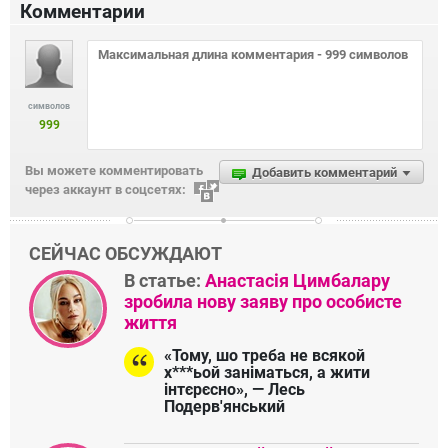
Комментарии
символов
999
Вы можете комментировать
Добавить комментарий
через аккаунт в соцсетях:
СЕЙЧАС ОБСУЖДАЮТ
В статье:
Анастасія Цимбалару
зробила нову заяву про особисте
життя
«Тому, шо треба не всякой
х***ьой заніматься, а жити
інтєрєсно», — Лесь
Подерв'янський