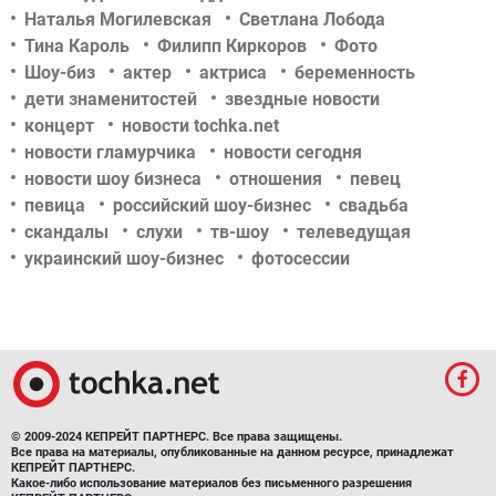
Наталья Могилевская
Светлана Лобода
Тина Кароль
Филипп Киркоров
Фото
Шоу-биз
актер
актриса
беременность
дети знаменитостей
звездные новости
концерт
новости tochka.net
новости гламурчика
новости сегодня
новости шоу бизнеса
отношения
певец
певица
российский шоу-бизнес
свадьба
скандалы
слухи
тв-шоу
телеведущая
украинский шоу-бизнес
фотосессии
© 2009-2024 КЕПРЕЙТ ПАРТНЕРС. Все права защищены.
Все права на материалы, опубликованные на данном ресурсе, принадлежат
КЕПРЕЙТ ПАРТНЕРС.
Какое-либо использование материалов без письменного разрешения