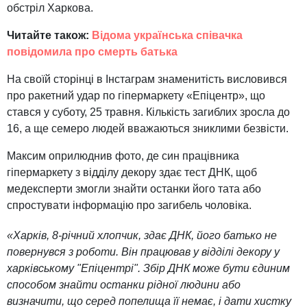
обстріл Харкова.
Читайте також:
Відома українська співачка
повідомила про смерть батька
На своїй сторінці в Інстаграм знаменитість висловився
про ракетний удар по гіпермаркету «Епіцентр», що
стався у суботу, 25 травня. Кількість загиблих зросла до
16, а ще семеро людей вважаються зниклими безвісти.
Максим оприлюднив фото, де син працівника
гіпермаркету з відділу декору здає тест ДНК, щоб
медексперти змогли знайти останки його тата або
спростувати інформацію про загибель чоловіка.
«Харків, 8-річний хлопчик, здає ДНК, його батько не
повернувся з роботи. Він працював у відділі декору у
харківському "Епіцентрі". Збір ДНК може бути єдиним
способом знайти останки рідної людини або
визначити, що серед попелища її немає, і дати хистку