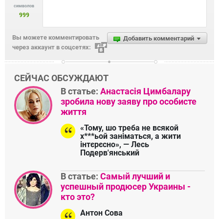
символов
999
Вы можете комментировать
Добавить комментарий
через аккаунт в соцсетях:
СЕЙЧАС ОБСУЖДАЮТ
В статье:
Анастасія Цимбалару
зробила нову заяву про особисте
життя
«Тому, шо треба не всякой
х***ьой заніматься, а жити
інтєрєсно», — Лесь
Подерв'янський
В статье:
Самый лучший и
успешный продюсер Украины -
кто это?
Антон Сова