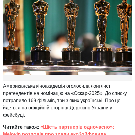
Американська кіноакадемія оголосила лонглист
претендентів на номінацію на «Оскар-2025». До списку
потрапило 169 фільмів, три з яких українські. Про це
йдеться на офіційній сторінці Держкіно України у
фейсбуці.
Читайте також:
«Шість партнерів одночасно»:
Melovin розповів про зради ексбойфренда