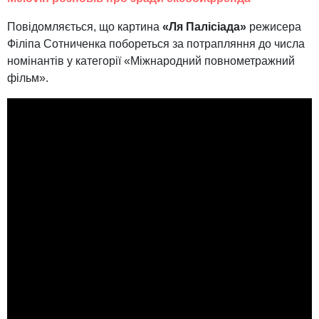
Повідомляється, що картина
«Ля Палісіада»
режисера
Філіпа Сотниченка побореться за потрапляння до числа
номінантів у категорії «Міжнародний повнометражний
фільм».