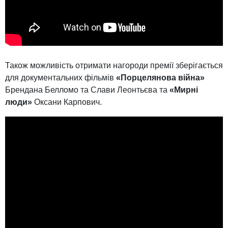
Також можливість отримати нагороди премії зберігається
для документальних фільмів
«Порцелянова війна»
Брендана Белломо
та Слави Леонтьєва та
«Мирні
люди»
Оксани Карпович.