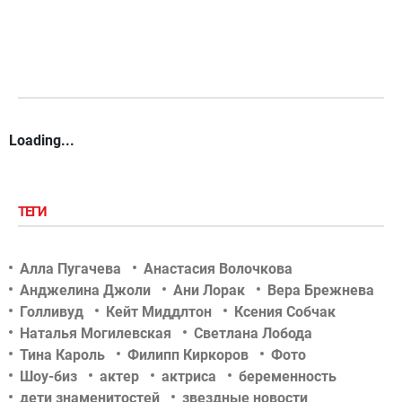
Loading...
ТЕГИ
Алла Пугачева
Анастасия Волочкова
Анджелина Джоли
Ани Лорак
Вера Брежнева
Голливуд
Кейт Миддлтон
Ксения Собчак
Наталья Могилевская
Светлана Лобода
Тина Кароль
Филипп Киркоров
Фото
Шоу-биз
актер
актриса
беременность
дети знаменитостей
звездные новости