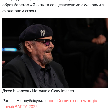
образ беретом «Янкіз» та сонцезахисними окулярами з
фіолетовим склом.
Джек Ніколсон /
Источник:
Getty Images
Раніше ми опублікували
повний список переможців
премії BAFTA-2025.