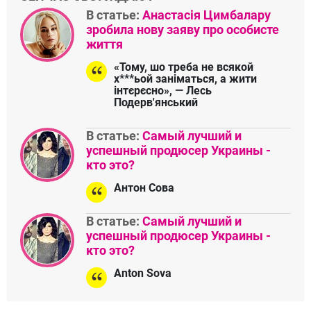
В статье:
Анастасія Цимбалару
зробила нову заяву про особисте
життя
«Тому, шо треба не всякой
х***ьой заніматься, а жити
інтєрєсно», — Лесь
Подерв'янський
В статье:
Самый лучший и
успешный продюсер Украины -
кто это?
Антон Сова
В статье:
Самый лучший и
успешный продюсер Украины -
кто это?
Anton Sova