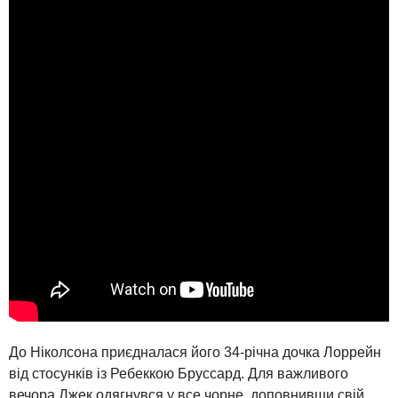
До Ніколсона приєдналася його 34-річна дочка Лоррейн
від стосунків із Ребеккою Бруссард. Для важливого
вечора Джек одягнувся у все чорне, доповнивши свій