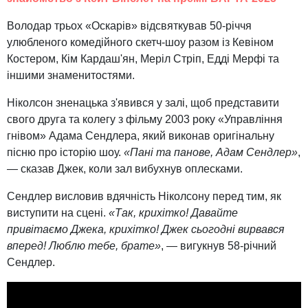
Володар трьох «Оскарів» відсвяткував 50-річчя
улюбленого комедійного скетч-шоу разом із Кевіном
Костером, Кім Кардаш'ян, Меріл Стріп, Едді Мерфі та
іншими знаменитостями.
Ніколсон зненацька з'явився у залі, щоб представити
свого друга та колегу з фільму 2003 року «Управління
гнівом» Адама Сендлера, який виконав оригінальну
пісню про історію шоу.
«Пані та панове, Адам Сендлер»
,
— сказав Джек, коли зал вибухнув оплесками.
Сендлер висловив вдячність Ніколсону перед тим, як
виступити на сцені.
«Так, крихітко! Давайте
привітаємо Джека, крихітко! Джек сьогодні вирвався
вперед! Люблю тебе, брате»
, — вигукнув 58-річний
Сендлер.