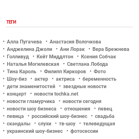
ТЕГИ
Алла Пугачева
Анастасия Волочкова
Анджелина Джоли
Ани Лорак
Вера Брежнева
Голливуд
Кейт Миддлтон
Ксения Собчак
Наталья Могилевская
Светлана Лобода
Тина Кароль
Филипп Киркоров
Фото
Шоу-биз
актер
актриса
беременность
дети знаменитостей
звездные новости
концерт
новости tochka.net
новости гламурчика
новости сегодня
новости шоу бизнеса
отношения
певец
певица
российский шоу-бизнес
свадьба
скандалы
слухи
тв-шоу
телеведущая
украинский шоу-бизнес
фотосессии