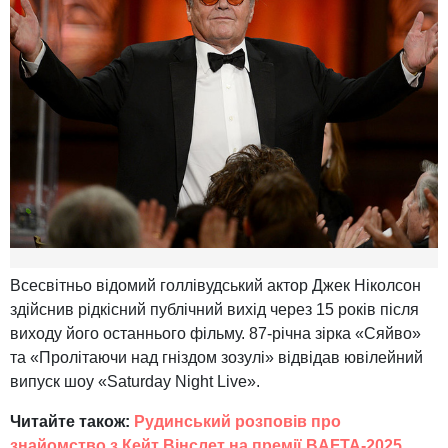
Всесвітньо відомий голлівудський актор Джек Ніколсон
здійснив рідкісний публічний вихід через 15 років після
виходу його останнього фільму. 87-річна зірка «Сяйво»
та «Пролітаючи над гніздом зозулі» відвідав ювілейний
випуск шоу «Saturday Night Live».
Читайте також:
Рудинський розповів про
знайомство з Кейт Вінслет на премії BAFTA-2025